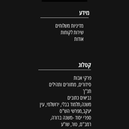
מידע
מדיניות משלוחים
שירות לקוחות
אודות
קטלוג
פרקי אבות
סידורים, מחזורים ותהילים
תנ"ך
נביאים כתובים
משנה,תלמוד בבלי, ירושלמי, עין
יעקב,מפרשי הש"ס
ספרי יסוד -משנה ברורה,
רמב"ם, טור, שו"ע