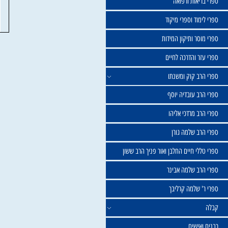
שול
יאות ורפואה
וד וספרי מיקוד
ר ותיקון המידות
ר והדרכה לחיים
ב קוק ומשנתו
ב עובדיה יוסף
 מרדכי אליהו
ב שלמה גורן
י חיים החלבן ואור פניך הרב ששון
ב שלמה אבינר
 שלמה קרליבך