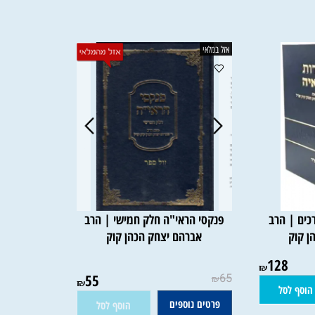
אברהם יצחק הכהן קוק
יצחק
78
55
69
170
₪
₪
₪
₪
פרטים נוספים
פרטים נוספים
סל
הוסף לסל
אזל במלאי