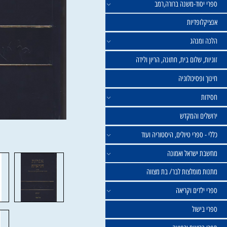
וד-משנה ברורה,רמב
פדיות
נהג
שלום בית, חתונה, הריון ולידה
סיכולוגיה
 והמקדש
פרי טיולים, היסטוריה ועוד
שראל ואמונה
ומלצות לבר/ בת מצווה
ים וקריאה