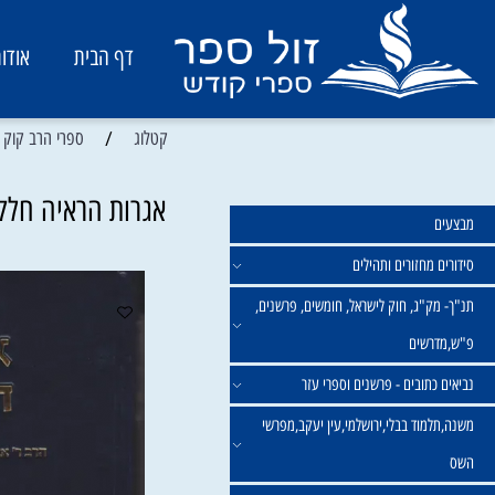
דף הבית
אודות
/
קטלוג
ספרי הרב קוק ומשנתו
אגרות הראיה חלק ו' 
מחזורים ותהילים
ק"ג, חוק לישראל, חומשים, פרשנים,
רשים
תובים - פרשנים וספרי עזר
מוד בבלי,ירושלמי,עין יעקב,מפרשי