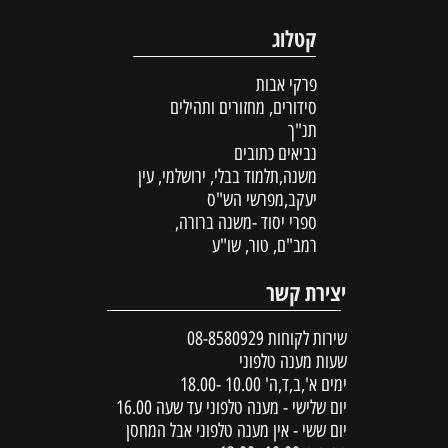
קטלוג
פרקי אבות
סידורים, מחזורים ותהילים
תנ"ך
נביאים כתובים
משנה,תלמוד בבלי, ירושלמי, עין
יעקב,מפרשי הש"ס
ספרי יסוד -משנה ברורה,
רמב"ם, טור, שו"ע
יצירת קשר
שירות לקוחות
08-8580929
שעות מענה טלפוני
ימים א',ב,ד,ה' 10.00 -18.00
יום שלישי - מענה טלפוני עד שעה 16.00
יום ששי - אין מענה טלפוני אבל המחסן