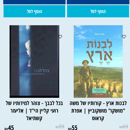
הוסף לסל
הוסף לסל
לבנות ארץ - קורותיו של משה
בכל לבבך - צוהר למידותיו של
"מושקו" מושקוביץ | אפרת
רועי קליין הי"ד | אליעזר
קראוס
קשתיאל
45
59
55
69
₪
₪
₪
₪