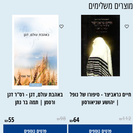
וצרים משלימים
חיים גראביצר - סיפורו של נופל
באהבת עולם, דגן - רס"ר דגן
| יהושע שניאורסון
ורטמן | תמה בר נתן
55
98
64
112
₪
₪
₪
₪
פרטים נוספים
פרטים נוספים