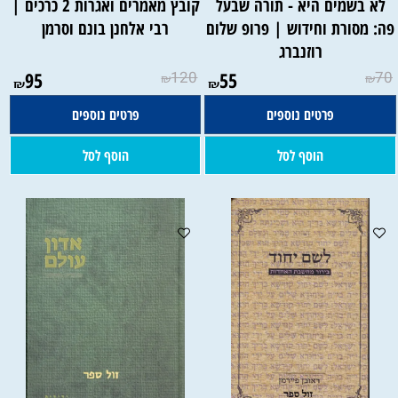
לא בשמים היא - תורה שבעל
קובץ מאמרים ואגרות 2 כרכים |
ה: מסורת וחידוש | פרופ שלום
רבי אלחנן בונם וסרמן
רוזנברג
95
120
55
70
₪
₪
₪
₪
פרטים נוספים
פרטים נוספים
הוסף לסל
הוסף לסל