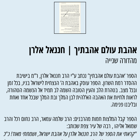
אהבת עולם אהבתיך | חננאל אלרן
מהדורה שנייה
הספר ‘אהבת עולם אהבתיך’ נכתב ע’’י הרב חננאל אלרן, ר’’מ בישיבת
ההסדר רמת השרון. הספר עוסק באהבת ה’ הנצחית לישראל בניו, בכל זמן
ובכל מצב. בטהרת הלב והעין הטובה השמה לב תמיד אל הנשמה הטהורה,
לראות ולחיות את האהבה הא’להית לבן המלך ובת המלך שבכל אחד ואחת
ובליבנו פנימה.
הספר קבל המלצות חמות מהרבנים: הרב שלמה עמאר, הרב נחום רכל והרב
שמואל אליהו , רבה של עיר צפת שכותב:
"קראתי את הספר של הרב חננאל אלרן על אהבת ישראל, ושמחתי מאוד! כ"כ