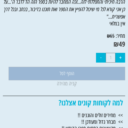
הרבה חיכיתי והתפללתי לזה...זכה המחבר להיות בספר הזה הד לדבר ה'...על
כן אני קורא לכל מי שיכול להפיץ את הספר ואת תוכנו בדיבור, בכתב ובכל דרך
אפשרית..."
אין במלאי
מחיר:
₪
65
₪
49
הוסף לסל
קניה מהירה
למה לקוחות קונים אצלנו?
>> מחירים זולים והוגנים !!
>> מבחר גדול ומעודכן !!