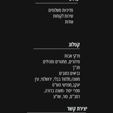
מדיניות משלוחים
שירות לקוחות
אודות
קטלוג
פרקי אבות
סידורים, מחזורים ותהילים
תנ"ך
נביאים כתובים
משנה,תלמוד בבלי, ירושלמי, עין
יעקב,מפרשי הש"ס
ספרי יסוד -משנה ברורה,
רמב"ם, טור, שו"ע
יצירת קשר