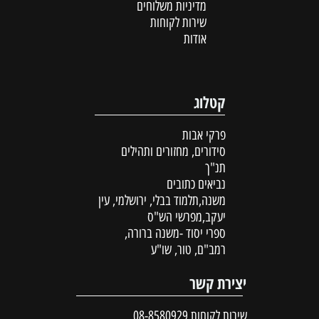
מדיניות משלוחים
שירות לקוחות
אודות
קטלוג
פרקי אבות
סידורים, מחזורים ותהילים
תנ"ך
נביאים כתובים
משנה,תלמוד בבלי, ירושלמי, עין
יעקב,מפרשי הש"ס
ספרי יסוד -משנה ברורה,
רמב"ם, טור, שו"ע
יצירת קשר
שירות לקוחות
08-8580929