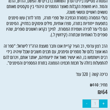
המסורה מסייעת בידינו לערוך השוואות ברבדים של הפשט, הדרש, הרמז
והסוד. היא חושפת הקבלות מאוצר המספרים היהודי בין טקסטים מאותם
נושאים ראשיים ונושאי משנה.
בעלי המסורה (מסורת הכתיבה של ספרי תורה, מדור לדור) עשו סימנים
בתופעות ייחודיות בתורה, ספרו אותיות, מילים ופסוקים במדויק. הסימנים
הם כלי עזר לזכירה ושמירת המסורת. לפיכך נקראו ראשונים סופרים, שהיו
סופרים כל האותיות שבתורה (קידושין ל.).
הרב רצון ערוסי, רב העיר קריית אונו וחבר מועצת הרה"ר לישראל: "ספר זה
הוא אוצר בלום של מספרים וסימנים, עם תכנים חשובים שככל שיהיה בידי
רבים וישתמשו בו, הוא יעשיר מאוד את ידיעותיהם, יאתגר אותם, ויגרום להם
להתפעלות גדולה על חכמת חכמינו הטמונה בתורת המספרים והסימנים".
כריכה קשה | 320 עמ'
מחיר:
₪
110
₪
64