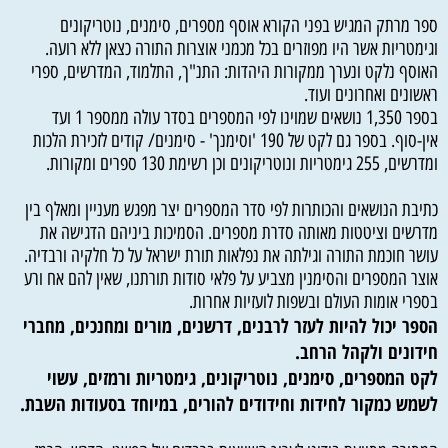
ספר מרתק המגיש בפני הקורא אוסף מספרים, סימנים, נוטריקונים
וגימטריות אשר היו מפוזרים בכל מכמני אוצרות התורה כצאן ללא רועה.
האוסף נלקט ונערך ממקורות היהדות: התנ"ך, התלמוד, המדרשים, ספרי
ראשונים ואחרונים ועוד.
בספר 1,350 נושאים שמוינו לפי המספרים בסדר עולה ממספר 1 ועד
אין-סוף. בספר גם לקט של 190 'וסימנך' - סימנים/ קודים לזכירת הלכות
ומדרשים, 255 גימטריות ונוטריקונים וכן רשימת 130 ספרים ומקורות.
כתיבת הנושאים והכותרות לפי סדר המספרים יצר מפגש מעניין ומאלף בין
מדרשים וציטטות מאותה סדרת מספרים. הסמיכות ביניהם הדגישה את
עושר חוכמת התורה וגילתה את נפלאות תורת ישראל על כל חלקיה ורבדיה.
אוצר המספרים והסימנין מצביע על פלאי סודות תורתנו, שאין להם אח ורע
בספרי אומות העולם ובשפות לועזיות אחרות.
הספר יכול להיות לעזר לרבנים, דרשנים, מורים ומחנכים, מחברי
חידונים ולקהל הרחב.
לקט המספרים, סימנים, נוטריקונים, גימטריות ורמזים, עשוי
לשמש כמקור לחידות וחידודים להורים, במיוחד בסעודות השבת.