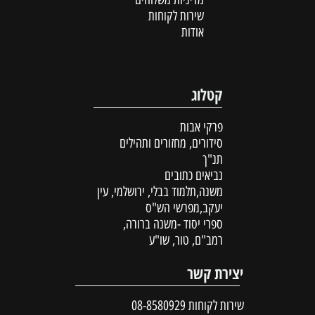
שירות לקוחות
אודות
קטלוג
פרקי אבות
סידורים, מחזורים ותהילים
תנ"ך
נביאים כתובים
משנה,תלמוד בבלי, ירושלמי, עין
יעקב,מפרשי הש"ס
ספרי יסוד -משנה ברורה,
רמב"ם, טור, שו"ע
יצירת קשר
שירות לקוחות
08-8580929