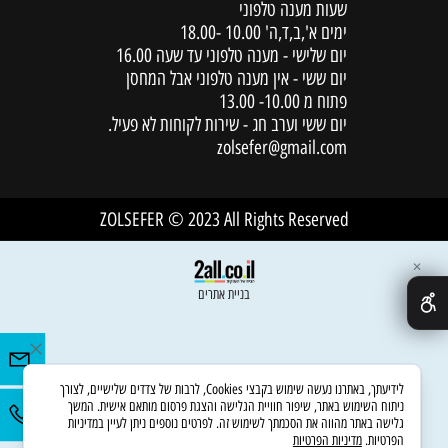
שעות מענה טלפוני
ימים א',ב,ד,ה' 10.00 -18.00
יום שלישי - מענה טלפוני עד שעה 16.00
יום ששי - אין מענה טלפוני אבל המחסן
פתוח מ 10.00- 13.00
יום ששי וערב חג - שירות לקוחות לא פעיל.
zolsefer@gmail.com
ZOLSEFER © 2023 All Rights Reserved
✕
בניית אתרים
לידיעתך, באתרנו נעשה שימוש בקבצי Cookies, לרבות של צדדים שלישיים, לצורך
ניתוח השימוש באתר, שיפור חוויית הגלישה והצגת פרסום מותאם אישית. המשך
גלישה באתר מהווה את הסכמתך לשימוש זה. לפרטים נוספים ניתן לעיין במדיניות
הפרטיות.
מדיניות הפרטיות