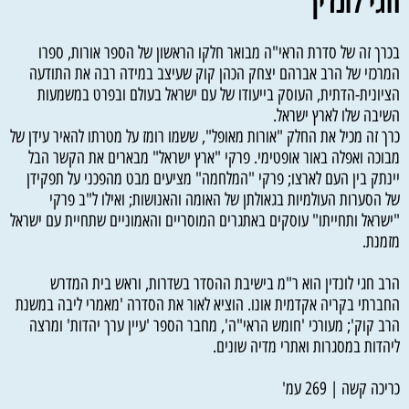
חגי לונדין
בכרך זה של סדרת הראי"ה מבואר חלקו הראשון של הספר אורות, ספרו
המרכזי של הרב אברהם יצחק הכהן קוק שעיצב במידה רבה את התודעה
הציונית-הדתית, העוסק בייעודו של עם ישראל בעולם ובפרט במשמעות
השיבה שלו לארץ ישראל.
כרך זה מכיל את החלק "אורות מאופל", ששמו רומז על מטרתו להאיר עידן של
מבוכה ואפלה באור אופטימי. פרקי "ארץ ישראל" מבארים את הקשר הבל
יינתק בין העם לארצו; פרקי "המלחמה" מציעים מבט מהפכני על תפקידן
של הסערות העולמיות בגאולתן של האומה והאנושות; ואילו ל"ב פרקי
"ישראל ותחייתו" עוסקים באתגרים המוסריים והאמוניים שתחיית עם ישראל
מזמנת.
הרב חגי לונדין הוא ר"מ בישיבת ההסדר בשדרות, וראש בית המדרש
החברתי בקריה אקדמית אונו. הוציא לאור את הסדרה 'מאמרי ליבה במשנת
הרב קוק'; מעורכי 'חומש הראי"ה', מחבר הספר 'עיין ערך יהדות' ומרצה
ליהדות במסגרות ואתרי מדיה שונים.
כריכה קשה | 269 עמ'