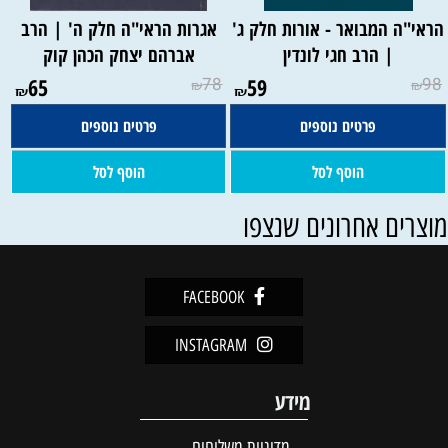
ראי"ה המבואר - אורות חלק ג'
אגרות הראי"ה חלק ה' | הרב
| הרב חגי לונדין
אברהם יצחק הכהן קוק
65
78
59
98
₪
₪
₪
₪
פרטים נוספים
פרטים נוספים
הוסף לסל
הוסף לסל
וצרים אחרונים שנצפו
FACEBOOK
INSTAGRAM
מידע
מדיניות משלוחים