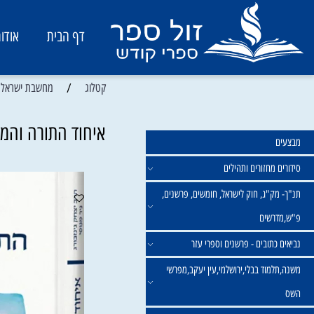
דף הבית
אודות
/
קטלוג
מחשבת ישראל ואמונה
איחוד התורה והמדע | 
מחזורים ותהילים
ק"ג, חוק לישראל, חומשים, פרשנים,
רשים
תובים - פרשנים וספרי עזר
מוד בבלי,ירושלמי,עין יעקב,מפרשי