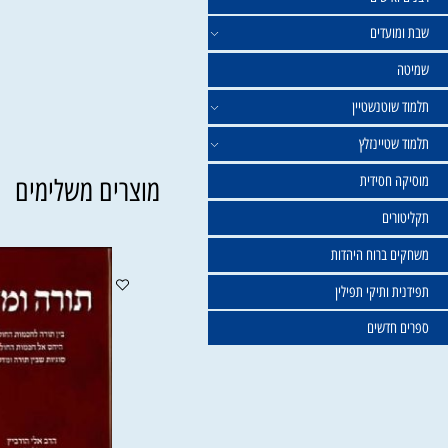
ישים
עדים
וטנשטיין
טיינזלץ
חסידית
מוצרים משלימים
ים
ברוח היהדות
ותיקי תפילין
דשים