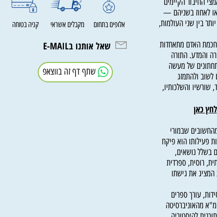
י החיבור הקיימים
לאחוז בשניהם —
 בין שני העולמות,
אלופים בתחום
מקבלים אשראי
קניה בטוחה
מת האדם מתאחדות
שאל אותנו בE-MAIL
והמדע. התורה
ונים של מעשה
שתף דף זה בווצאפ
וב ולהתמזג
ורשיו והשלכותיו,
 כאן
ד תש״ה 1944) הוא מהחשובים שבמורי
עילותו הוא פיקח
לל נושאים,
 רוסית, ספרדית
ציג את גישתו
מורה לחסידות, עורך ספרים