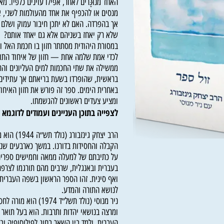
האחד מנוּכָּרים לאחר, אפילו עוינים כלפיו. מאמצ
מנסים או להכפיף את אחד מהעולמות לשני, או 
אך בהפרדה. האם לא יתכן חיבור עמוק ושלם יותר
שלא רק יאחז בשניהם אלא גם יאחד אותם?
במסורת היהודית מסתתר חזון בו חכמת האל וחכ
לכדי אמת שלמה אחת — חזון של איחוד התורה 
ממשילה את שתי החכמות למים העליונים והתחת
בראשית, שהופרדו בשעת בריאתם אך עתידים לש
באחרית הימים. ספר זה פורש את חזון האיחוד, ש
ומציע צעדים ראשונים להגשמתו.
לצפייה בתוכן העניינים ועמודים לדוגמא
לחץ
הרב יצחק גינזבורג (נול
הקבלה והחסידות בדורנו. במשך כארבעים שנות פ
על כתיבתם של למעלה ממאה וחמישים ספרים בש
בעברית ובאנגלית, שרבים מהם תורגמו לצרפתית,
ואף סינית. זהו הספר הראשון בשפה העברית המ
לנושא התורה והמדע.
ניר מנוסי (נולד תשל״ד 1974) הוא 