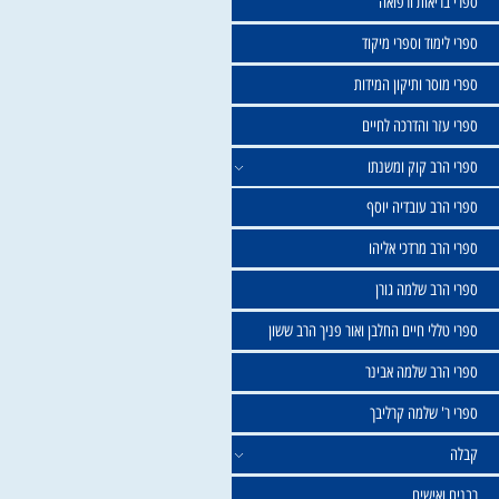
שול
יאות ורפואה
וד וספרי מיקוד
ר ותיקון המידות
ר והדרכה לחיים
ב קוק ומשנתו
ב עובדיה יוסף
 מרדכי אליהו
ב שלמה גורן
י חיים החלבן ואור פניך הרב ששון
ב שלמה אבינר
 שלמה קרליבך