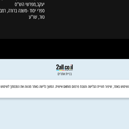
לקוחות
סידורים, מחזורים ותהילים
תנ"ך
נביאים כתובים
משנה,תלמוד בבלי, ירושלמי, עין
יעקב,מפרשי הש"ס
ספרי יסוד -משנה ברורה, רמב"ם,
טור, שו"ע
בניית אתרים