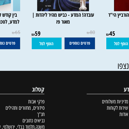
 הי"ד
עובדה! המדע - כביש מהיר ליהדות |
בין קודש לחול
מאור פז
למדע, לטכנולוג
אי
65
59
80
45
₪
₪
₪
₪
פרטים נוספים
פרטים נוספים
סל
הוסף לסל
קטלוג
ת משלוחים
פרקי אבות