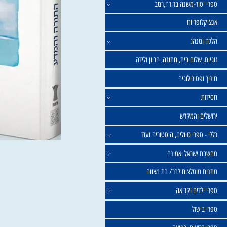
וד-משנה ברורה,רמב
פדיות
נהג
שלום בית, חתונה, הריון ולידה
סיכולוגיה
 והמקדש
פרי טיולים, היסטוריה ועוד
שראל ואמונה
ומלצות לבר/ בת מצווה
ים וקריאה