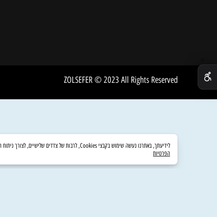
INSTAGRAM
שירות 
אודות
ZOLSEFER © 2023 All Rights Reserved
לידיעתך, באתרנו נעשה שימוש בקבצי Cookies, לרבות של צדדים שלישיים, לצורך ניתוח השימוש באתר, שיפור חוויית הגלישה והצגת פרסום מותאם אישית. המשך גלישה באתר מהווה את הסכמתך לשימוש זה. לפרטים נוספים ניתן לעיין במדיניות הפרטיות.
הפרטיות