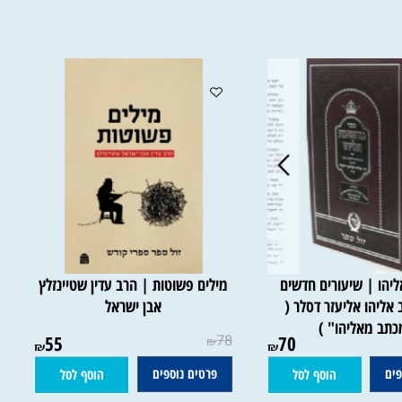
 | שיעורים חדשים
מילים פשוטות | הרב עדין שטיינזלץ
הו אליעזר דסלר (
אבן ישראל
 מאליהו" )
55
78
70
₪
₪
₪