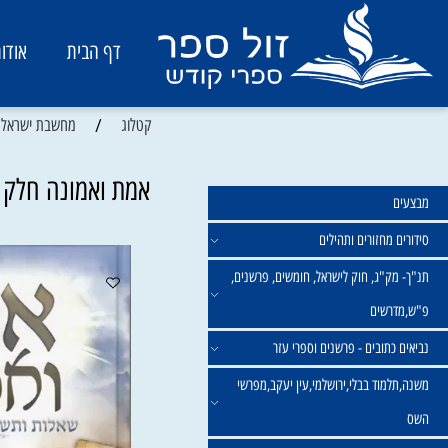
דף הבית
אודות
/
קטלוג
מחשבת ישראל ואמונה
אמת ואמונה חלק שני -
מחזורים ותהילים
ק"ג, חוק לישראל, חומשים, פרשנים,
רשים
תובים - פרשנים וספרי עזר
מוד בבלי,ירושלמי,עין יעקב,מפרשי