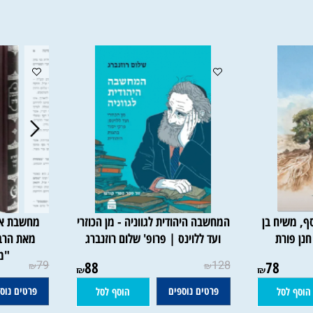
יח בן
המחשבה היהודית לגווניה - מן הכוזרי
מחשבת אליהו
רת
ועד ללוינס | פרופ' שלום רוזנברג
מאת הרב אלי
"מכתב
79
88
128
78
₪
₪
₪
₪