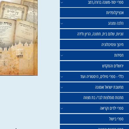
וד-משנה ברורה,רמב
פדיות
נהג
שלום בית, חתונה, הריון ולידה
סיכולוגיה
 והמקדש
פרי טיולים, היסטוריה ועוד
שראל ואמונה
ומלצות לבר/ בת מצווה
ים וקריאה