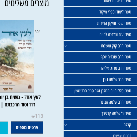
שול
יאות ורפואה
מוצרים משלימים
וד וספרי מיקוד
ר ותיקון המידות
ר והדרכה לחיים
ב קוק ומשנתו
ב עובדיה יוסף
 מרדכי אליהו
ב שלמה גורן
י חיים החלבן ואור פניך הרב ששון
לעץ אחד - משיח בן יוסף, מש
ב שלמה אבינר
דוד וסוד הרכבתם | חנן פו
 שלמה קרליבך
118
₪