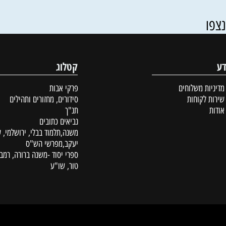
98
95
120
55
₪
₪
₪
₪
פרטים נוספים
פרטים נוספים
סל
הוסף לסל
קטלוג
ת משלוחים
פרקי אבות
לקוחות
סידורים, מחזורים ותהילים
תנ"ך
נביאים כתובים
משנה,תלמוד בבלי, ירושלמי, עין
יעקב,מפרשי הש"ס
ספרי יסוד -משנה ברורה, רמב"ם,
טור, שו"ע