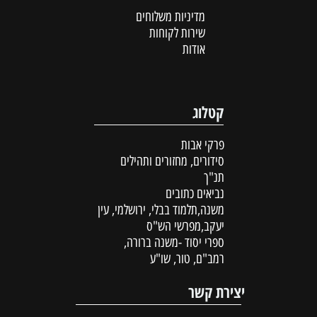
מדיניות משלוחים
שירות לקוחות
אודות
קטלוג
פרקי אבות
סידורים, מחזורים ותהילים
תנ"ך
נביאים כתובים
משנה,תלמוד בבלי, ירושלמי, עין
יעקב,מפרשי הש"ס
ספרי יסוד -משנה ברורה,
רמב"ם, טור, שו"ע
יצירת קשר