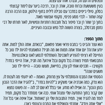
ונפגשים זה עם זה, וגם כל אחד עם עצמו.
בעין משעשעת וברוח טובה, אורג רן ובר, רכיבה ביער עם לימוד קבוצתי
בסלון, טיולי ג׳יפים במדבר עם טבילה לילית בחוף הילטון, וגם הרבה הרבה
קפה שחור – לכדי מסע פנימי, מקומי ועכשווי מאוד.
בתוך כך שוזר רן ובר סיפור בעל תובנות רוחניות ונפשיות, לאור תורתו של רבי
נחמן מברסלב, בצורה השווה לכל נפש ובגובה העיניים.
מתוך הספר:
הוא עצר והביט בי במבט פראי ואמר פתאום, "בנאדם. אתה הולך למות. אתה
יודע את זה? יום אחד אתה תמות ואז מה תגיד? התאמנתי להיות ילד טוב כל
החיים? לא רציתי להפריע לשכנים? השתדלתי לנסוע לאט ובאלגנטיות?
התבטאתי תמיד כשורה בכל מקום ובכל אירוע? מה תגיד, אה? הייתי בסדר?
תקשיבו – תכניסו אותי לגן עדן, בחייאת, תעשו טובה – הייתי ילד טוב
תשעים שנה!”
הסטתי את המבט והסתכלתי על עץ מרוחק. האמת – לא ידעתי מה לענות לו.
הוא צדק. כמה אנרגיה אני משקיע ב"להיות בסדר", ב"להגיד את הדבר הנכון
בזמן הנכון". זה אפילו לא מודע. אני בכלל לא שם לב לזה – זה פשוט נמצא
שם קבור בתוך התודעה שלי ומנהל אותי. ככה אני מסתדר בכל מקום, תמיד
לומד מה להגיד ואיך. תמיד התגובות שלי הן ‘נאותות’. אבל איפה אני בכל זה?
"אולי אתה צודק”, אמרתי והשפלתי את המבט ובעטתי באבן.