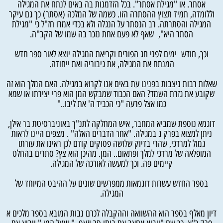
אסתר. או "מגילת אסתר". בכל הזדמנות בה באים לנתח את המגילה
וללומדה, תמיד תצוץ ההסתרה הזו. כשמה של המלכה (אסתר) כך גם עיקר
המגילה והסתרתה. רב הנסתר על הנגלה ולא בכדי אמרו חז"ל כי "מגילת
הסתר היא", שאף לא פעם אחת נזכר בה שמו של הקב"ה.
וכך, חודש ימים לפני חג הפורים וקריאת המגילה יוצא לאור ספר חדש
המנתח את המגילה, את גיבוריה ואת ייחודה.
שאלות רבות ניצבות בפנינו עת באים אנו לקרוא במגילה. האם המלך הוא זה
שקובע את גזרת השמד? האם הכבוד שמבקש המן הוא פרי יצירתו או שמא
כמו אצל פרעה "כי הכביד ה' את ליבו.."
דוגמא נוספת שמביא המחבר, איש המחלקה לתנ"ך באוניברסיטת בר אילן,
ניתן למצוא בפרק ג במגילה. "אחר הדברים האלה" . מצפים היינו לראות
גמול למרדכי, שהרי בדיוק שלושה פסוקים קודם לכן ראינו את עזרתו
המופלאה של מרדכי למלך ופתאום.. המן. מהיכן הוא צץ? סתרים בהחלט
קיימים פה. וכך למעשה לאורכה של המגילה.
בספר החדש עשרות דוגמאות ממפרשים שונים על ההיבט המיוחד של
המגילה.
דיון מאלף בספר הוא ההשוואה וההקבלה לכרם נבות המובא בספר מלכים א