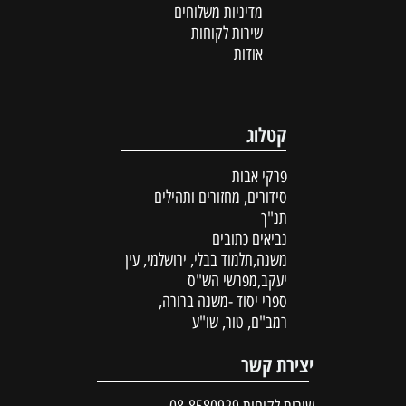
מדיניות משלוחים
שירות לקוחות
אודות
קטלוג
פרקי אבות
סידורים, מחזורים ותהילים
תנ"ך
נביאים כתובים
משנה,תלמוד בבלי, ירושלמי, עין
יעקב,מפרשי הש"ס
ספרי יסוד -משנה ברורה,
רמב"ם, טור, שו"ע
יצירת קשר