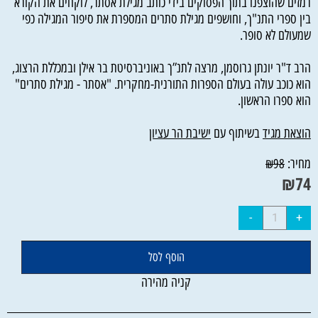
רמזים שהוצפנו בתוך הפסוקים בידי כותב מגילת אסתר, לוקחים את הקורא
בין ספרי התנ"ך, וחושפים מגילת סתרים המספרת את סיפור המגילה כפי
שמעולם לא סופר.
הרב ד"ר יונתן גרוסמן, מרצה לתנ”ך באוניברסיטת בר אילן ובמכללת הרצוג,
הוא כוכב עולה בעולם הספרות התורנית-מחקרית. "אסתר - מגילת סתרים"
הוא ספרו הראשון.
הוצאת מגיד
בשיתוף עם
ישיבת הר עציון
מחיר:
₪
98
₪
74
הוסף לסל
קניה מהירה