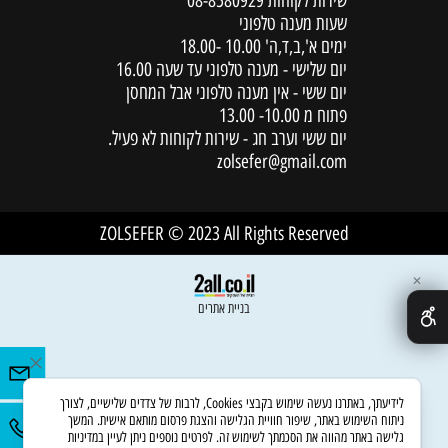
שירות לקוחות
08-8580929
שעות מענה טלפוני
ימים א',ב,ד,ה' 10.00 -18.00
יום שלישי - מענה טלפוני עד שעה 16.00
יום ששי - אין מענה טלפוני אבל המחסן
פתוח מ 10.00- 13.00
יום ששי וערב חג - שירות לקוחות לא פעיל.
zolsefer@gmail.com
ZOLSEFER © 2023 All Rights Reserved
✕
בניית אתרים
לידיעתך, באתרנו נעשה שימוש בקבצי Cookies, לרבות של צדדים שלישיים, לצורך
ניתוח השימוש באתר, שיפור חוויית הגלישה והצגת פרסום מותאם אישית. המשך
גלישה באתר מהווה את הסכמתך לשימוש זה. לפרטים נוספים ניתן לעיין במדיניות