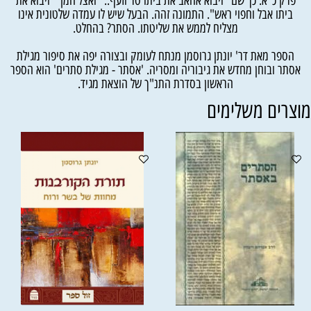
פרק כ"א. כך שם "ויבוא אחאב את ביתו סר וזעף.." ואצל המן " ויבוא את
ביתו אבל וחפוי ראש". התמונה זהה. הבעל שיש לו עמדה שלטונית אינו
מצליח לממש את שליטתו. הסתר? בהחלט.
הספר מאת דר' יונתן גרוסמן מנתח לעומק ובצורה יפה את סיפור מגילת
אסתר ובוחן מחדש את גיבוריה ומסריה. 'אסתר - מגילת סתרים' הוא הספר
הראשון בסדרת התנ"ך של הוצאת מגיד.
וצרים משלימים