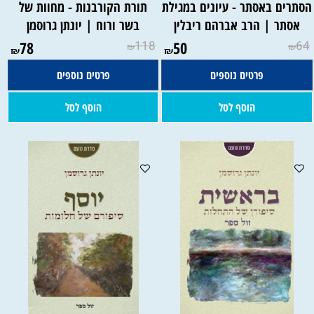
סתרים באסתר - עיונים במגילת
תורת הקורבנות - מחוות של
אסתר | הרב אברהם ריבלין
בשר ורוח | יונתן גרוסמן
78
118
50
64
₪
₪
₪
₪
פרטים נוספים
פרטים נוספים
הוסף לסל
הוסף לסל