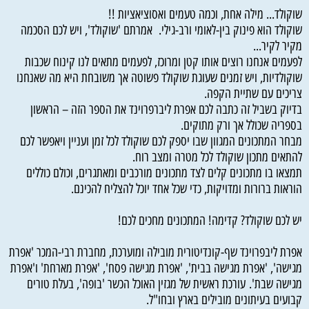
שוקולד... מילה אחת, וכמה טעמים ואסוציאציות !!
שוקולד הוא פינוק בין-לאומי ורב-גילי. אמרתם 'שוקולד', ויש לכם הסכמה
מקיר לקיר...
לפעמים אנחנו רוצים אותו קטן ומרוכז, לפעמים מתאים לנו קינוח שכבות
שוקולדיות, ויש זמנים שעוגת שוקולד פשוטה אך משובחת היא מה שאנחנו
צריכים עם שתיית הקפה.
בדיוק בשביל זה כתבה לכם אפרת ליברפרוינד את הספר הזה – הראשון
בספריה שכולל אך ורק מתוקים.
מבחר המתכונים המגוון שבו יספק לכם שוקולד לכל זמן ועניין ויאפשר לכם
להתאים מתכון שוקולד לכל מטרה ומצב רוח.
תמצאו בו מתכונים קלים לצד מתכונים מורכבים ומאתגרים, וכולם כוללים
הוראות ברורות ומדויקות, כדי שכל אחד יוכל להצליח להכינם.
יש לכם שוקולד? קדימה! המתכונים מחכים לכם!
אפרת ליבפרוינד שף-קונדיטורית מובילה ומוערכת, מחברת רבי-המכר 'אפרת
מגישה', 'אפרת מגישה בבית', 'אפרת מגישה פסח', 'אפרת מארחת' ו'אפרת
מגישה שבת'. עורכת ראשית של מגזין האוכל הכשר 'בופה', בעלת טורים
קבועים בעיתונים מובילים בארץ ובחו"ל.