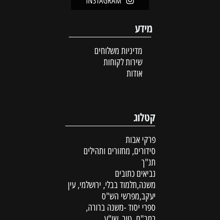
INSTAGRAM
מידע
מדיניות משלוחים
שירות לקוחות
אודות
קטלוג
פרקי אבות
סידורים, מחזורים ותהילים
תנ"ך
נביאים כתובים
משנה,תלמוד בבלי, ירושלמי, עין
יעקב,מפרשי הש"ס
ספרי יסוד -משנה ברורה,
רמב"ם, טור, שו"ע