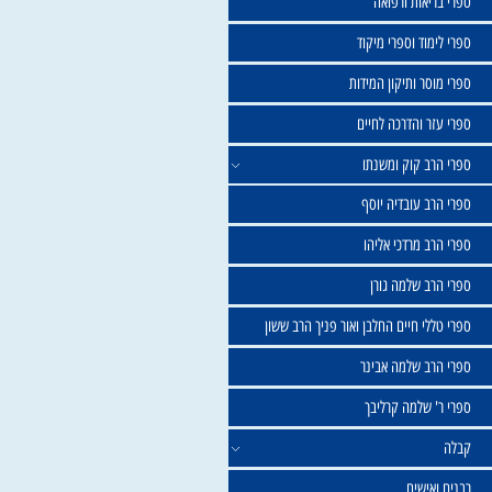
שול
יאות ורפואה
וד וספרי מיקוד
ר ותיקון המידות
ר והדרכה לחיים
ב קוק ומשנתו
ב עובדיה יוסף
 מרדכי אליהו
ב שלמה גורן
י חיים החלבן ואור פניך הרב ששון
ב שלמה אבינר
 שלמה קרליבך