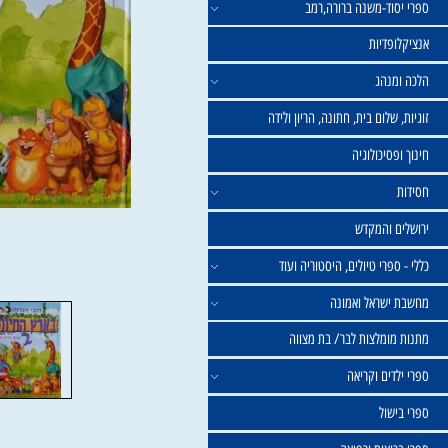
וד-משנה ברורה,רמב
פדיות
נהג
שלום בית, חתונה, הריון ולידה
סיכולוגיה
 והמקדש
פרי טיולים, היסטוריה ועוד
שראל ואמונה
ומלצות לבר/ בת מצווה
ים וקריאה