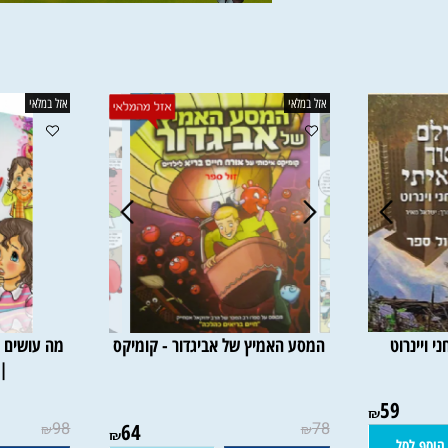
אזל במלאי
אזל במלאי
רוט
המסע האמיץ של אביגדור - קומיקס
מה עושים עכשי
| דב