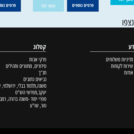
59
אין במלאי
א
₪
98
64
78
₪
₪
₪
סל
פרטים נוספים
פרטים נוספים
הוסף לסל
קטלוג
ת משלוחים
פרקי אבות
לקוחות
סידורים, מחזורים ותהילים
תנ"ך
נביאים כתובים
משנה,תלמוד בבלי, ירושלמי, עין
יעקב,מפרשי הש"ס
ספרי יסוד -משנה ברורה, רמב"ם,
טור, שו"ע