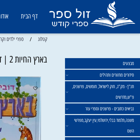
דף הבית
אודות
/
קטלוג
ספרי ילדים וקריאה
בארץ החיות 2 | דובי ויינרוט
מחזורים ותהילים
ק"ג, חוק לישראל, חומשים, פרשנים,
רשים
תובים - פרשנים וספרי עזר
מוד בבלי,ירושלמי,עין יעקב,מפרשי