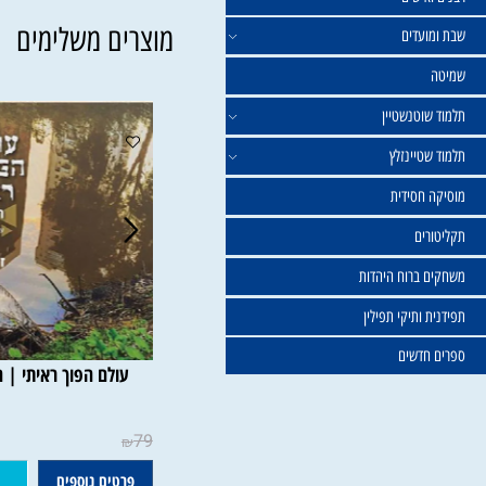
ישים
מוצרים משלימים
עדים
וטנשטיין
טיינזלץ
חסידית
ים
ברוח היהדות
ותיקי תפילין
דשים
עולם הפוך ראיתי | חני ויינ