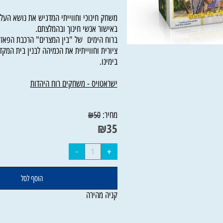
למינציה.
משחק חינוכי וחווייתי המדגיש את נושא העלייה
באישור אנשי חינוך ובהמלצתם.
ברוח הימים של "בין המצרים" הרכבת הפאזל תעב
ציורית וחווייתית את הכמיהה לבנין בית המקדש
בימינו.
ישראטויס - משחקים רוח היהדות
מחיר:
₪
50
₪
35
הוסף לסל
קניה מהירה