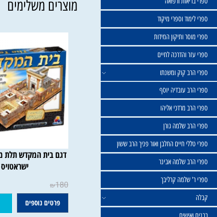
שול
יאות ורפואה
מוצרים משלימים
וד וספרי מיקוד
ר ותיקון המידות
ר והדרכה לחיים
ב קוק ומשנתו
ב עובדיה יוסף
 מרדכי אליהו
ב שלמה גורן
י חיים החלבן ואור פניך הרב ששון
דגם בית המקדש תלת מימד לב
ב שלמה אבינר
ישראטויס
 שלמה קרליבך
180
₪