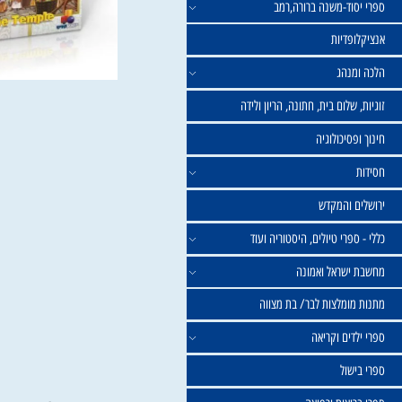
וד-משנה ברורה,רמב
פדיות
נהג
שלום בית, חתונה, הריון ולידה
סיכולוגיה
 והמקדש
פרי טיולים, היסטוריה ועוד
שראל ואמונה
ומלצות לבר/ בת מצווה
ים וקריאה