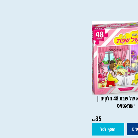
פאזל אמא של שבת 48 חלקים |
שראטויס
35
₪