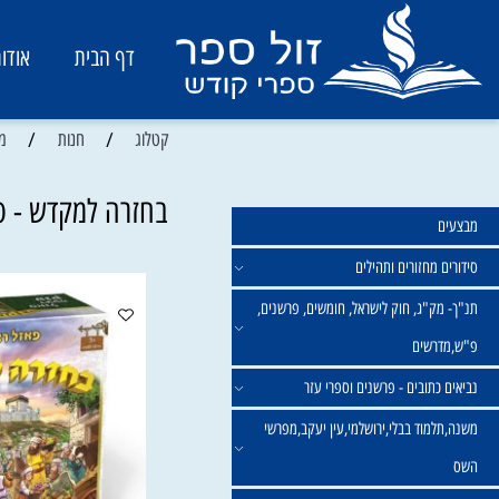
דף הבית
אודות
/
/
קטלוג
חנות
משחקים 
בחזרה למקדש - פאזל 
מחזורים ותהילים
ק"ג, חוק לישראל, חומשים, פרשנים,
רשים
תובים - פרשנים וספרי עזר
מוד בבלי,ירושלמי,עין יעקב,מפרשי