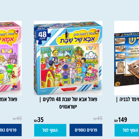
ניה |
פאזל אבא של שבת 48 חלקים |
ישראטויס
י
45
35
45
149
₪
₪
₪
₪