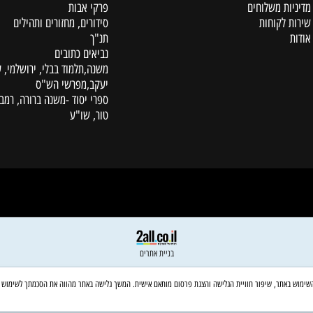
קטלוג
ת משלוחים
פרקי אבות
לקוחות
סידורים, מחזורים ותהילים
תנ"ך
נביאים כתובים
משנה,תלמוד בבלי, ירושלמי, עין
יעקב,מפרשי הש"ס
ספרי יסוד -משנה ברורה, רמב"ם,
טור, שו"ע