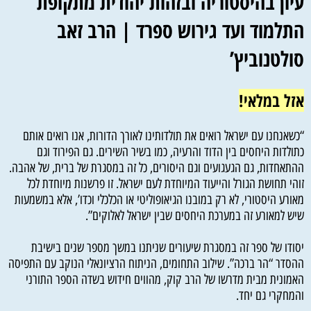
עיון בהיסטוריה ובזהות יהודית מתקופת
התלמוד ועד גירוש ספרד | הרב זאב
סולטנוביץ’
אזל במלאי!
“כשאנחנו עם ישראל רואים את תולדותינו לאורך הדורות, אנו רואים אותם
כתולדות היחסים בין הדוד והרעיה, כמו בשיר השירים. גם הפירוד וגם
ההתאחדות, גם הגעגועים וגם היסורים, כל זה במסגרת של ברית, של אהבה.
זוהי תחושת הגורל והייעוד המיוחדת לעם ישראל. זו פרשנות מיוחדת לכל
מאורע היסטורי, לא רק במובנו הגיאופוליטי או הכלכלי וכדו’, אלא במשמעות
שיש למאורע זה במערכת היחסים שבין ישראל לאלוקים”.
יסודו של ספר זה במסגרת שיעורים שניתנו במשך מספר שנים בישיבת
ההסדר “הר ברכה”. שילוב התחומים, הניתוח הרציונאלי הנוקב עם התפיסה
האמונית מבית מדרשו של הרב קוק, מהווים חידוש בשדה הספר התורני
והמחקרי גם יחד.