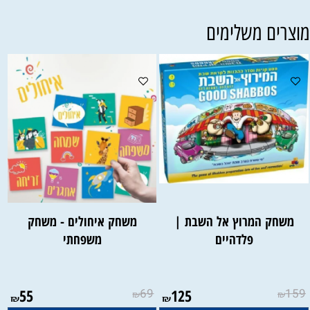
וצרים משלימים
משחק המרוץ אל השבת |
משחק איחולים - משחק
פלדהיים
משפחתי
55
69
125
159
₪
₪
₪
₪