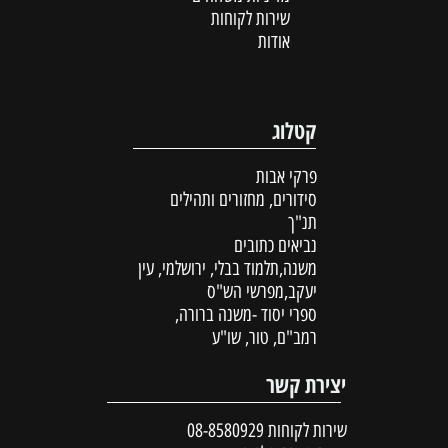
שירות לקוחות
אודות
קטלוג
פרקי אבות
סידורים, מחזורים ותהילים
תנ"ך
נביאים כתובים
משנה,תלמוד בבלי, ירושלמי, עין
יעקב,מפרשי הש"ס
ספרי יסוד -משנה ברורה,
רמב"ם, טור, שו"ע
יצירת קשר
שירות לקוחות
08-8580929