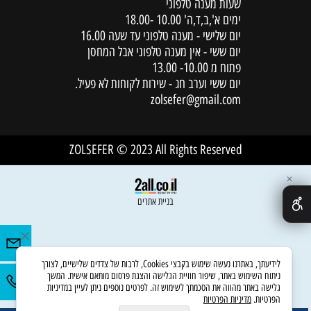
שעות מענה טלפוני
ימים א',ב,ד,ה' 10.00 -18.00
יום שלישי - מענה טלפוני עד שעה 16.00
יום ששי - אין מענה טלפוני אבל המחסן
פתוח מ 10.00- 13.00
יום ששי וערב חג - שירות לקוחות לא פעיל.
zolsefer@gmail.com
ZOLSEFER © 2023 All Rights Reserved
✕
בניית אתרים
לידיעתך, באתרנו נעשה שימוש בקבצי Cookies, לרבות של צדדים שלישיים, לצורך
ניתוח השימוש באתר, שיפור חוויית הגלישה והצגת פרסום מותאם אישית. המשך
גלישה באתר מהווה את הסכמתך לשימוש זה. לפרטים נוספים ניתן לעיין במדיניות
הפרטיות.
מדיניות הפרטיות