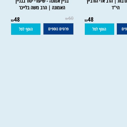
 | הרב אלי הורביץ
בניין אמונה - שיעורי יסוד בבניין
הי"ד
האמונה | הרב משה בלייכר
48
60
48
₪
₪
₪
פרטים נוספים
הוסף לסל
הוסף לסל