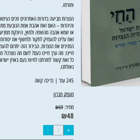
וטענותיה כלפי עם ישראל, הולכים ומתבררים יסו
ותורתו.
הנצרות מביעה בדורות האחרונים פנים נעימות כ
והיהדות – האם זאת אהבת אמת הנובעת מתוך חפ
או שמא אהבה מהשפה ולחוץ, היונקת ממניעים שו
זאת עלינו להעמיק לחקור ולחשוף את יסודות האמ
המזינים את הנצרות. הבירור הזה יתרום להעמקה
חיינו: מה ערך חיינו כעם? לשם מה נוצרנו? מהי 
כל זאת קשור לחזרתנו לחיות כעם בארץ ישראל ב
גאולתנו.
245 עמ' | כריכה קשה
מעמק חברון
מחיר:
₪
69
₪
48