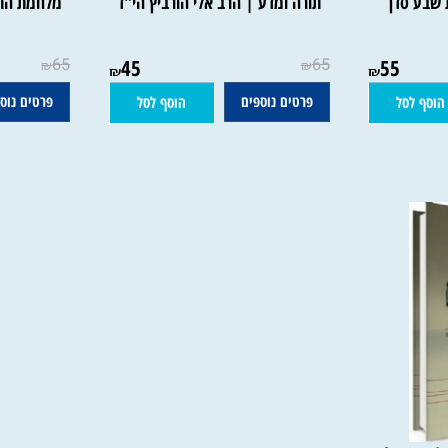
סדן
תורה ומדע | הרב אלי הורביץ הי"ד
מלחמת התרבות
65
45
65
55
₪
₪
₪
₪
פרטים נוספים
פרטים נוספים
סל
הוסף לסל