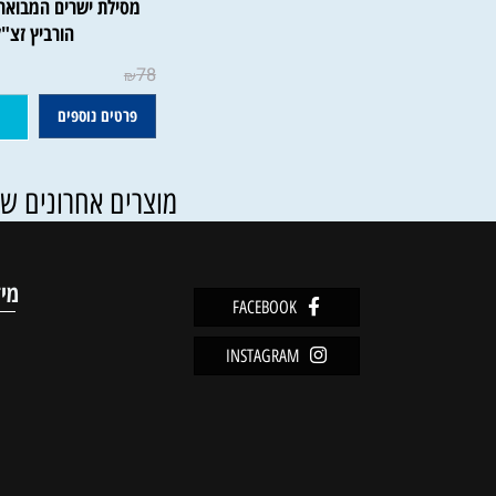
מסילת ישרים המבואר | הרב
הורביץ זצ"ל
78
₪
פרטים נוספים
הוסף ל
מוצרים אחרונים שנצפו
מידע
FACEBOOK
מדיניו
INSTAGRAM
שירות 
אודות