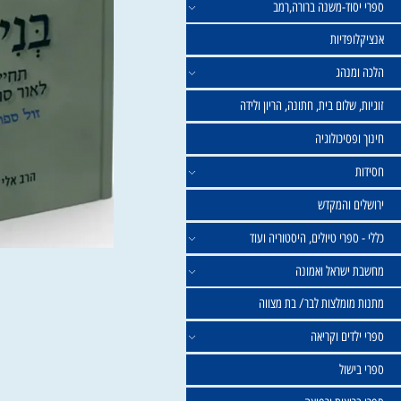
וד-משנה ברורה,רמב
פדיות
נהג
שלום בית, חתונה, הריון ולידה
סיכולוגיה
 והמקדש
פרי טיולים, היסטוריה ועוד
שראל ואמונה
ומלצות לבר/ בת מצווה
ים וקריאה