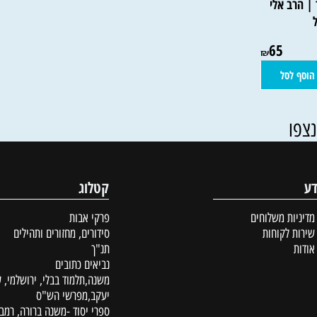
 אלי
65
₪
סל
קטלוג
ת משלוחים
פרקי אבות
לקוחות
סידורים, מחזורים ותהילים
תנ"ך