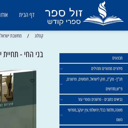
דף הבית
אודות
/
קטלוג
מחשבת ישראל ואמונה
בני החי - תחיית ישראל
מחזורים ותהילים
ק"ג, חוק לישראל, חומשים, פרשנים,
רשים
תובים - פרשנים וספרי עזר
מוד בבלי,ירושלמי,עין יעקב,מפרשי