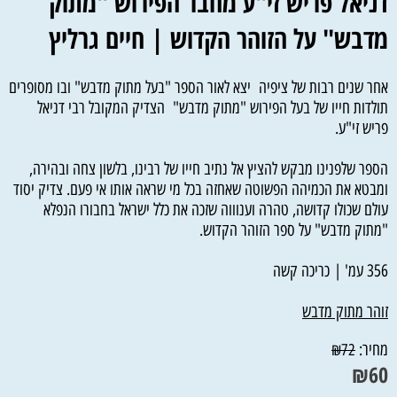
דניאל פריש זי"ע מחבר הפירוש "מתוק
מדבש" על הזוהר הקדוש | חיים גרליץ
אחר שנים רבות של ציפיה יצא לאור הספר "בעל מתוק מדבש" ובו מסופרים
תולדות חייו של בעל הפירוש "מתוק מדבש" הצדיק המקובל רבי דניאל
פריש זי"ע.
הספר שלפנינו מבקש להציץ אל נתיב חייו של רבינו, בלשון צחה ובהירה,
ומבטא את הכמיהה הפשוטה שאחזה בכל מי שראה אותו אי פעם. צדיק יסוד
עולם שכולו קדושה, טהרה וענוווה שזכה את כלל ישראל בחבורו הנפלא
"מתוק מדבש" על ספר הזוהר הקדוש.
356 עמ' | כריכה קשה
זוהר מתוק מדבש
מחיר:
₪
72
₪
60