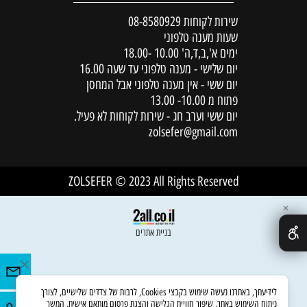
שירות לקוחות
08-8580929
שעות מענה טלפוני
ימים א',ב,ד,ה' 10.00 -18.00
יום שלישי - מענה טלפוני עד שעה 16.00
יום ששי - אין מענה טלפוני אבל המחסן
פתוח מ 10.00- 13.00
יום ששי וערב חג - שירות לקוחות לא פעיל.
zolsefer@gmail.com
ZOLSEFER © 2023 All Rights Reserved
✕
בניית אתרים
לידיעתך, באתרנו נעשה שימוש בקבצי Cookies, לרבות של צדדים שלישיים, לצורך
ניתוח השימוש באתר, שיפור חוויית הגלישה והצגת פרסום מותאם אישית. המשך