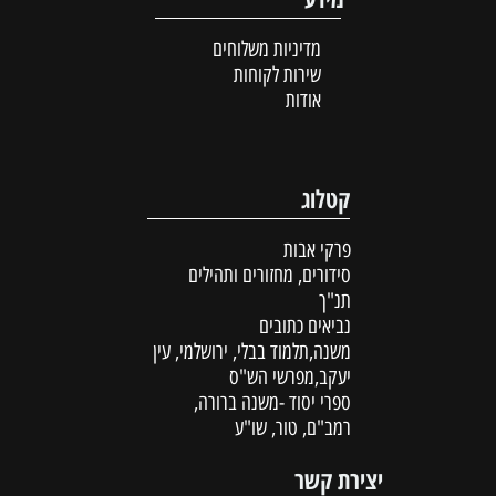
מדיניות משלוחים
שירות לקוחות
אודות
קטלוג
פרקי אבות
סידורים, מחזורים ותהילים
תנ"ך
נביאים כתובים
משנה,תלמוד בבלי, ירושלמי, עין
יעקב,מפרשי הש"ס
ספרי יסוד -משנה ברורה,
רמב"ם, טור, שו"ע
יצירת קשר