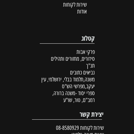
שירות לקוחות
אודות
קטלוג
פרקי אבות
סידורים, מחזורים ותהילים
תנ"ך
נביאים כתובים
משנה,תלמוד בבלי, ירושלמי, עין
יעקב,מפרשי הש"ס
ספרי יסוד -משנה ברורה,
רמב"ם, טור, שו"ע
יצירת קשר
שירות לקוחות
08-8580929