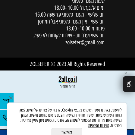
שעות מענה טלפוני
ימים א',ב,ד,ה' 10.00 -18.00
יום שלישי - מענה טלפוני עד שעה 16.00
יום ששי - אין מענה טלפוני אבל המחסן
פתוח מ 10.00- 13.00
יום ששי וערב חג - שירות לקוחות לא פעיל.
zolsefer@gmail.com
ZOLSEFER © 2023 All Rights Reserved
✕
בניית אתרים
לידיעתך, באתרנו נעשה שימוש בקבצי Cookies, לרבות של צדדים שלישיים, לצורך
ניתוח השימוש באתר, שיפור חוויית הגלישה והצגת פרסום מותאם אישית. המשך
גלישה באתר מהווה את הסכמתך לשימוש זה. לפרטים נוספים ניתן לעיין במדיניות
הפרטיות.
מדיניות הפרטיות
מאשר