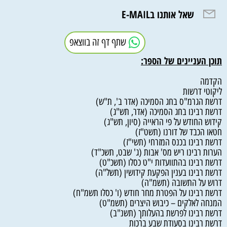
שאל אותנו בE-MAIL
שתף דף זה בווצאפ
תוכן העניינים של הספר:
הקדמה
ליקוטי דרשות
דרשת הגרמ"ס בחג הסמיכה (אדר ב', ת"ש)
דרשת רבינו בחג הסמיכה (אדר, תש"ג)
קידוש החודש על פי הראייה (סיון, תש"ג)
חטאו הכבד של דורנו (תשט"ז)
דרשת רבינו בכנס המזרחי (תשי"ז)
הערות רבינו ריש מס' אבות (ג' שבט, תשכ"ד)
דרשת רבינו בהתוועדות י"ט כסלו (תשכ"ט)
דרשת רבינו בענין הפקעת קידושין (תשל"ה)
דרוש על התשובה (תשמ"ה)
דרשת רבינו על הפטרת מחר חודש (ו' כסלו תשמ"ח)
המנחה לאלקים – כיבוש היצרים (תשמ"ט)
דרשת רבינו לפרשת בהעלותך (תשנ"ב)
דרשת רבינו בסעודת שבע ברכות