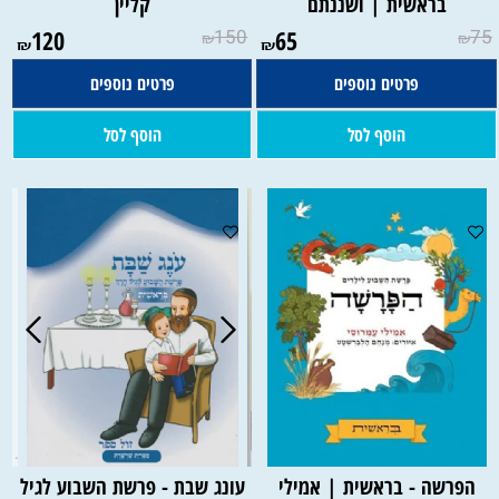
בראשית | ושננתם
קליין
120
150
65
75
₪
₪
₪
₪
פרטים נוספים
פרטים נוספים
הוסף לסל
הוסף לסל
הפרשה - בראשית | אמילי
עונג שבת - פרשת השבוע לגיל