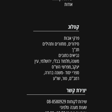
אודות
קטלוג
פרקי אבות
סידורים, מחזורים ותהילים
תנ"ך
נביאים כתובים
משנה,תלמוד בבלי, ירושלמי, עין
יעקב,מפרשי הש"ס
ספרי יסוד -משנה ברורה,
רמב"ם, טור, שו"ע
יצירת קשר
שירות לקוחות
08-8580929
שעות מענה טלפוני