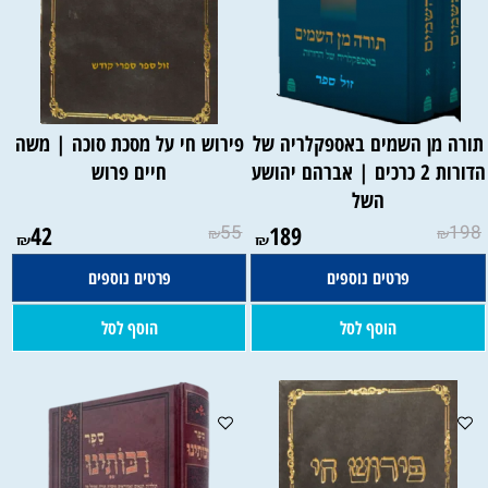
ורה מן השמים באספקלריה של
פירוש חי על מסכת סוכה | משה
הדורות 2 כרכים | אברהם יהושע
חיים פרוש
השל
42
55
189
198
₪
₪
₪
₪
פרטים נוספים
פרטים נוספים
הוסף לסל
הוסף לסל