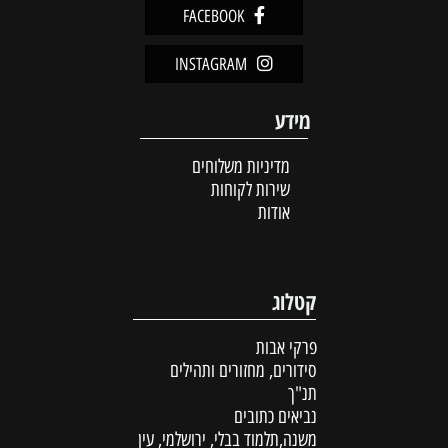
FACEBOOK
INSTAGRAM
מידע
מדיניות משלוחים
שירות לקוחות
25x3 ס"מ):
אודות
 לספר הגדול
25₪ +
קטלוג
פרקי אבות
סידורים, מחזורים ותהילים
תנ"ך
נביאים כתובים
משנה,תלמוד בבלי, ירושלמי, עין