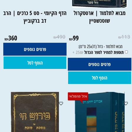
מבוא לתלמוד | ארטסקרול
הדף הקיומי - סט 5 כרכים | הרב
שוטנשטיין
דב ברקוביץ
360
490
99
113
₪
₪
₪
₪
פרטים נוספים
הוסף לסל
פרטים נוספים
הוסף לסל