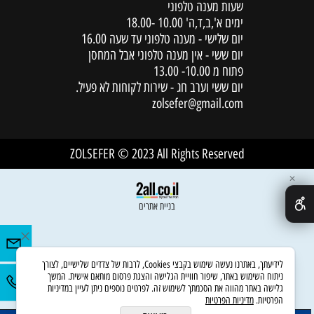
שעות מענה טלפוני
ימים א',ב,ד,ה' 10.00 -18.00
יום שלישי - מענה טלפוני עד שעה 16.00
יום ששי - אין מענה טלפוני אבל המחסן
פתוח מ 10.00- 13.00
יום ששי וערב חג - שירות לקוחות לא פעיל.
zolsefer@gmail.com
ZOLSEFER © 2023 All Rights Reserved
✕
בניית אתרים
לידיעתך, באתרנו נעשה שימוש בקבצי Cookies, לרבות של צדדים שלישיים, לצורך
ניתוח השימוש באתר, שיפור חוויית הגלישה והצגת פרסום מותאם אישית. המשך
גלישה באתר מהווה את הסכמתך לשימוש זה. לפרטים נוספים ניתן לעיין במדיניות
הפרטיות.
מדיניות הפרטיות