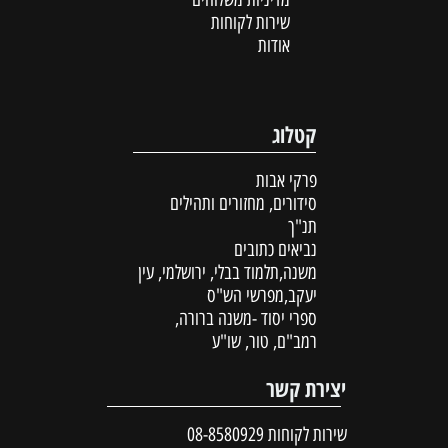
שירות לקוחות
אודות
קטלוג
פרקי אבות
סידורים, מחזורים ותהילים
תנ"ך
נביאים כתובים
משנה,תלמוד בבלי, ירושלמי, עין
יעקב,מפרשי הש"ס
ספרי יסוד -משנה ברורה,
רמב"ם, טור, שו"ע
יצירת קשר
שירות לקוחות
08-8580929