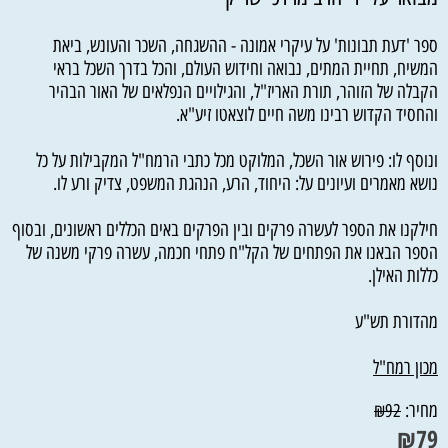
ספר 'דעת תבונות' על עיקרי אמונה - ההשגחה, השכר והעונש, ביאת
המשיח, תחיית המתים, נבואה וחידוש העולם, והכל בדרך השכל בראי
הקבלה של הזוהר, תורת האריז"ל, והגילויים הנפלאים של האור הבהיר
והחסיד הקדוש רבינו משה חיים לוצאטו זיע"א.
ונוסף לו: פירוש אור השכל, המלוקט מכל כתבי הרמח"ל המקבילות על כל
נושא מאמרים ועיונים על: היחוד, הרע, הנהגת המשפט, צדיק ורע לו.
חילקנו את הספר לעשרה פרקים ובין הפרקים באים הכללים ראשונים, ובסוף
הספר הבאנו את הפתחים של הקל"ח פתחי חכמה, עשרה פרקי משנה של
כללות האילן.
מהדורת תש"ע
מכון רמח"ל
מחיר:
₪
92
₪
79