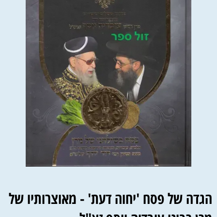
הגדה של פסח 'יחוה דעת' - מאוצרותיו של