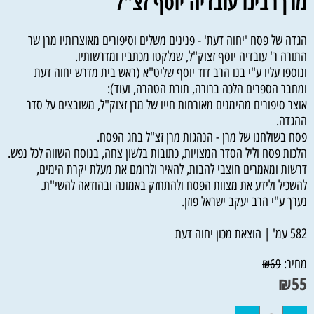
מרן רבינו עובדיה יוסף זצ"ל
הגדה של פסח 'יחוה דעת' - פנינים משלים וסיפורים מאוצרותיו מרן שר
התורה ר' עובדיה יוסף זצוק"ל, שנלקטו מכתביו ומדרשותיו.
ונוספו עליו ע"י בנו הרב דוד יוסף שליט"א (ראש בית מדרש יחוה דעת
ומחבר הספרים הלכה ברורה, תורת הטהרה, ועוד):
אוצר סיפורים מהימנים מאורחות חייו של מרן זצוק"ל, משובצים על סדר
ההגדה.
פסח בשולחנו של מרן - הנהגות מרן זצ"ל בחג הפסח.
הלכות פסח וליל הסדר המצויות, כתובות בלשון צחה, בנוסח השווה לכל נפש.
דרשות ומאמרים חוצבי להבות, להאיר ולרומם את מעלת יקרת הימים,
להשכיל ולידע את מצוות הפסח ולהתחזק באמונה ובהודאה להשי"ת.
נערך ע"י הרב יעקב ישראל פוזן.
582 עמ' | הוצאת מכון יחוה דעת
מחיר:
₪
69
₪
55