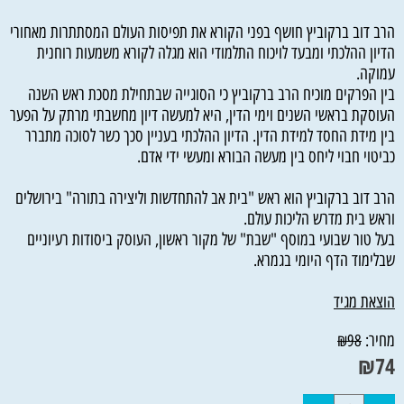
הרב דוב ברקוביץ חושף בפני הקורא את תפיסות העולם המסתתרות מאחורי
הדיון ההלכתי ומבעד לויכוח התלמודי הוא מגלה לקורא משמעות רוחנית
עמוקה.
בין הפרקים מוכיח הרב ברקוביץ כי הסוגייה שבתחילת מסכת ראש השנה
העוסקת בראשי השנים וימי הדין, היא למעשה דיון מחשבתי מרתק על הפער
בין מידת החסד למידת הדין. הדיון ההלכתי בעניין סכך כשר לסוכה מתברר
כביטוי חבוי ליחס בין מעשה הבורא ומעשי ידי אדם.
הרב דוב ברקוביץ הוא ראש "בית אב להתחדשות וליצירה בתורה" בירושלים
וראש בית מדרש הליכות עולם.
בעל טור שבועי במוסף "שבת" של מקור ראשון, העוסק ביסודות רעיוניים
שבלימוד הדף היומי בגמרא.
הוצאת מגיד
מחיר:
₪
98
₪
74