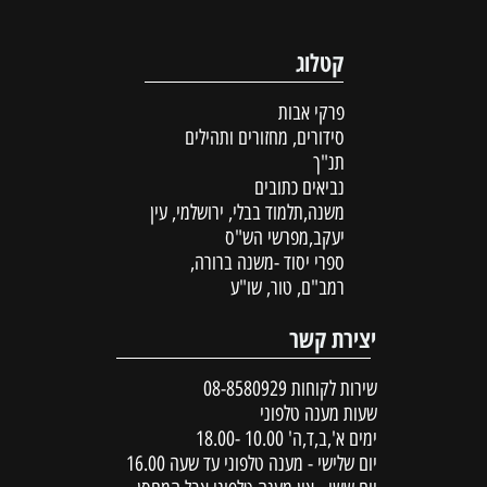
קטלוג
פרקי אבות
סידורים, מחזורים ותהילים
תנ"ך
נביאים כתובים
משנה,תלמוד בבלי, ירושלמי, עין
יעקב,מפרשי הש"ס
ספרי יסוד -משנה ברורה,
רמב"ם, טור, שו"ע
יצירת קשר
שירות לקוחות
08-8580929
שעות מענה טלפוני
ימים א',ב,ד,ה' 10.00 -18.00
יום שלישי - מענה טלפוני עד שעה 16.00