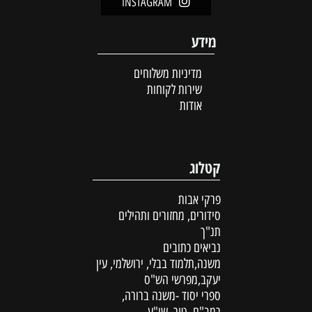
INSTAGRAM
מידע
מדיניות משלוחים
שירות לקוחות
אודות
קטלוג
פרקי אבות
סידורים, מחזורים ותהילים
תנ"ך
נביאים כתובים
משנה,תלמוד בבלי, ירושלמי, עין
יעקב,מפרשי הש"ס
ספרי יסוד -משנה ברורה,
רמב"ם, טור, שו"ע