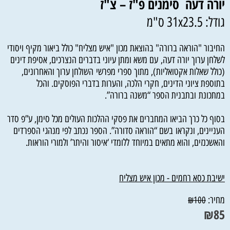
יורה דעה סימנים פ"ז – צ"ז
גודל: 31x23.5 ס"מ
החיבור "הוראה ברורה" בהוצאת מכון "איש מצליח" כולל ביאור מקיף ויסודי
לשלחן ערוך יורה דעה, עם משא ומתן עיוני בדברים הנצרכים, אסיפת דינים
(כולל שאלות אקטואליות), מתוך ספרי מפרשי השולחן ערוך והאחרונים,
בתוספת ציוני הדינים, חקרי הלכה, והערות בדברי הפוסקים. והכל
במתכונת ובתבנית הספר “משנה ברורה”.
בסוף כל כרך הביאו המחברים את פסקי ההלכות העולים מכל סימן, ע”פ סדר
העניינים, ונקראו בשם “הוראה סדורה”. הספר נכתב לפי מנהגי הספרדים
והאשכנזים, והוא מתאים במיוחד ללומדי ‘איסור והיתר’ ולמורי הוראות.
ישיבת כסא רחמים - מכון איש מצליח
מחיר:
₪
100
₪
85