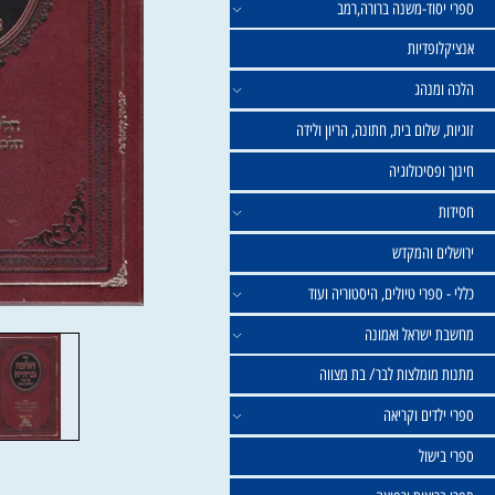
וד-משנה ברורה,רמב
פדיות
נהג
שלום בית, חתונה, הריון ולידה
סיכולוגיה
 והמקדש
פרי טיולים, היסטוריה ועוד
שראל ואמונה
ומלצות לבר/ בת מצווה
ים וקריאה