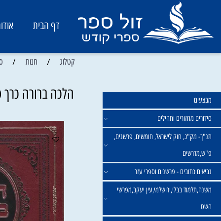
דף הבית
אודות
/
/
קטלוג
חנות
ספרי הרב
הלכה ברורה כרך ט"ו -
מחזורים ותהילים
ק"ג, חוק לישראל, חומשים, פרשנים,
רשים
תובים - פרשנים וספרי עזר
מוד בבלי,ירושלמי,עין יעקב,מפרשי