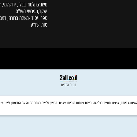
ת משלוחים
פרקי אבות
לקוחות
סידורים, מחזורים ותהילים
תנ"ך
נביאים כתובים
משנה,תלמוד בבלי, ירושלמי, עין
יעקב,מפרשי הש"ס
ספרי יסוד -משנה ברורה, רמב"ם,
טור, שו"ע
בניית אתרים