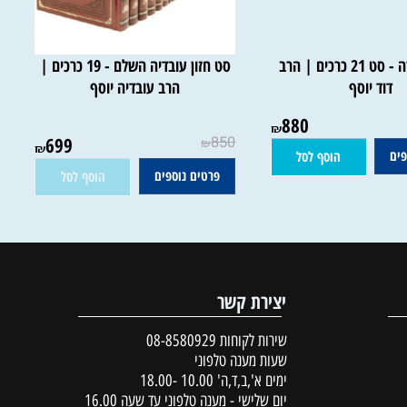
הלכה ברורה - סט 21 כרכים | הרב
סט חזון עובדיה השלם - 19 כרכים |
וד יוסף
הרב עובדיה יוסף
880
אין במלאי
₪
699
850
₪
₪
הוסף לסל
פרטים נוספים
הוסף לסל
יצירת קשר