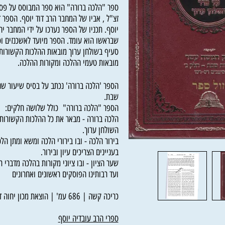
ספר "הלכה ברורה" הוא ספר המבוסס על פסקי ה
זצ"ל , אביו של המחבר ה​רב דוד יוסף. הספר דומ
יוסף. תכניו של הספר נערכו על ידי המחבר יחד ע
שבראשו הוא עומד. הספר מיועד לאשכנזים וספרד
סעיף בשולחן ערוך מובאות ההלכות הקשורות לסע
מובאות טעמי ההלכה ומקורות ההלכה.
הספר 'הלכה ברורה' נכתב על בסיס שיעור שנותן 
שבת.
הספר "הלכה ברורה" כולל שלושה חלקים:
הלכה ברורה - מבאר את כל ההלכות הקשורות לאו
השולחן ערוך.
בירור הלכה - ובו בירורי הלכה ומשא ומתן הלכה 
בעניינים הצריכים עיון ובירור.
שער הציון - ובו ציוני מקורות בהלכה מדברי רבות
ועד רבותינו הפוסקים ראשונים ואחרונים
כריכה קשה | 686 עמ' | הוצאת מכון יחוה דעת