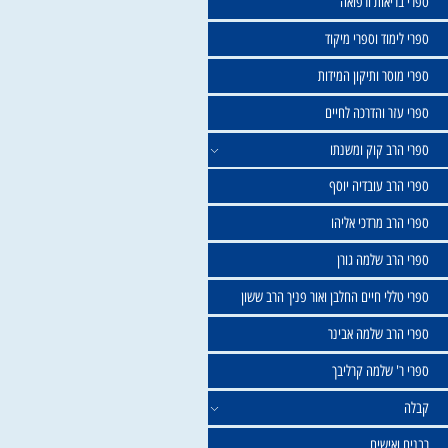
שול
יאות ורפואה
וד וספרי מיקוד
ר ותיקון המידות
ר והדרכה לחיים
ב קוק ומשנתו
ב עובדיה יוסף
 מרדכי אליהו
ב שלמה גורן
י חיים החלבן ואור פניך הרב ששון
ב שלמה אבינר
 שלמה קרליבך