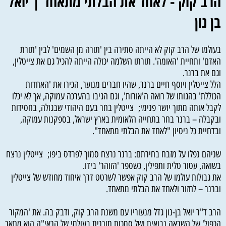
הרב קוק - לאחד את הבלתי מתאחד | יואל
בן נון
בעולמו של הרב קוק לא הייתה סתירה בין 'תורה מן השמים' לבין 'תורת
האדם' ותחיית 'האומה'. תורתו השלמה יכולה הייתה להכיל גם את צייטלין,
וגם את ברנר.
הלל צייטלין ויוסף חיים ברנר, שהיו חברים מנוער, הכירו את 'האחדות
הכוללת' בהגותו של רואה ה'אורות', וגם הגיבו בהערכה עמוקה, אך לא יכלו
לקבל אותה מתוך יושר פנימי; צייטלין בחר בעם היהודי שבגולה, בחסידות
ובקבלה – ברנר בחר בתחייה הלאומית בארץ ישראל, בספקנות עמוקה,
ובדחיית כל ניסיון "לאחד את הבלתי מתאחד".
שניהם נפלו על מזבח בחירתם: ברנר נרצח סמוך לפרדס ביפו; צייטלין נרצח
בשואה, עטור טלית ותפילין, כשספר 'הזוהר' בידו.
את גבולות עולמו של הרב קוק אפשר לשרטט דרך איחוד מחודש של צייטלין
וברנר – לחזור ולאחד את הבלתי מתאחד.
הרב ד"ר יואל בן-נון גדל מנעוריו עם משנת הרב קוק, ודבק בה. את 'המקור
הכפול' של השראה נבואית ושל סמכות תורנית בעולמי של הראי"ה הוא מתאר