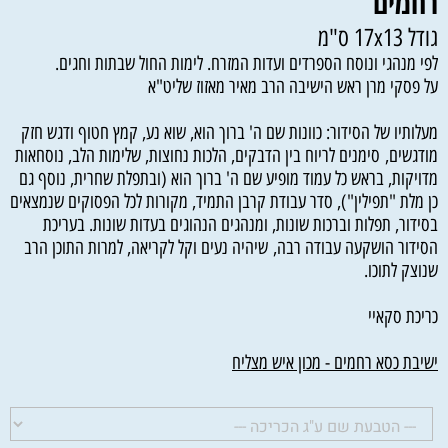
רחמים
גודל 17x13 ס"מ
לפי מנהגי ונוסח הספרדים ועדות המזרח. לימות החול שבתות וחגים.
על פסקי מרן ראש הישיבה הרב מאיר מאזוז שליט"א
מעלותיו של הסידור: כוונות שם ה' ברוך הוא, שוא נע, קמץ חטוף ודגש חזק
מודגשים, סימנים לריוח בין הדבקים, הלכות נחוצות, שלימות הלב, נוסחאות
מדויקות, בראש כל עמוד מופיע שם ה' ברוך הוא (ובתפלת שחרית, נוסף גם
כן מלת "תפילין"), סדר עבודת קרבן התמיד, מקורות לכל הפסוקים שנמצאים
בסידור, תפלות וברכות שונות, ומנהגים הנהוגים בעדות שונות. בעריכת
הסידור הושקעה עבודה רבה, שיהיה נעים וקל לקריאה, למרות התוכן הרב
שנוצק לתוכו.
כריכת סקאיי
ישיבת כסא רחמים - מכון איש מצליח