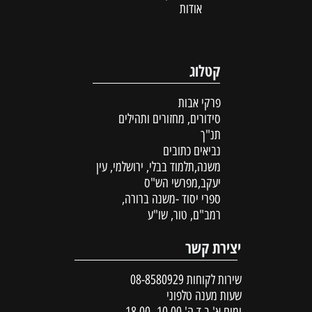
אודות
קטלוג
פרקי אבות
סידורים, מחזורים ותהילים
תנ"ך
נביאים כתובים
משנה,תלמוד בבלי, ירושלמי, עין
יעקב,מפרשי הש"ס
ספרי יסוד -משנה ברורה,
רמב"ם, טור, שו"ע
יצירת קשר
שירות לקוחות
08-8580929
שעות מענה טלפוני
ימים א',ב,ד,ה' 10.00 -18.00