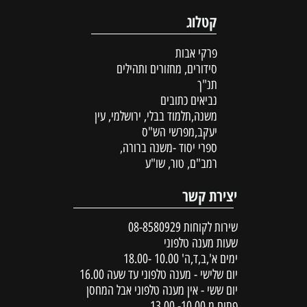
קטלוג
פרקי אבות
סידורים, מחזורים ותהילים
תנ"ך
נביאים כתובים
משנה,תלמוד בבלי, ירושלמי, עין
יעקב,מפרשי הש"ס
ספרי יסוד -משנה ברורה,
רמב"ם, טור, שו"ע
יצירת קשר
שירות לקוחות
08-8580929
שעות מענה טלפוני
ימים א',ב,ד,ה' 10.00 -18.00
יום שלישי - מענה טלפוני עד שעה 16.00
יום ששי - אין מענה טלפוני אבל המחסן
פתוח מ 10.00- 13.00