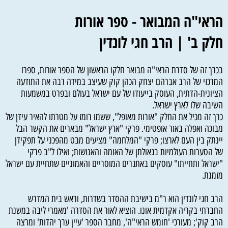
הראי"ה המבואר - ספר אורות
חלק ב' | הרב חגי לונדין
בכרך זה של סדרת הראי"ה מבואר חלקו הראשון של הספר אורות, ספרו
המרכזי של הרב אברהם יצחק הכהן קוק שעיצב במידה רבה את התודעה
הציונית-הדתית, העוסק בייעודו של עם ישראל בעולם ובפרט במשמעות
השיבה שלו לארץ ישראל.
כרך זה מכיל את החלק "אורות מאופל", ששמו רומז על מטרתו להאיר עידן של
מבוכה ואפלה באור אופטימי. פרקי "ארץ ישראל" מבארים את הקשר הבל
יינתק בין העם לארצו; פרקי "המלחמה" מציעים מבט מהפכני על תפקידן
של הסערות העולמיות בגאולתן של האומה והאנושות; ואילו ל"ב פרקי
"ישראל ותחייתו" עוסקים באתגרים המוסריים והאמוניים שתחיית עם ישראל
מזמנת.
הרב חגי לונדין הוא ר"מ בישיבת ההסדר בשדרות, וראש בית המדרש
החברתי בקריה אקדמית אונו. הוציא לאור את הסדרה 'מאמרי ליבה במשנת
הרב קוק'; מעורכי 'חומש הראי"ה', מחבר הספר 'עיין ערך יהדות' ומרצה