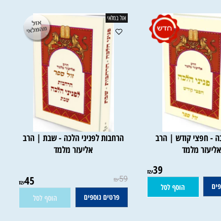
אזל במלאי
- חפצי קודש | הרב
הרחבות לפניני הלכה - שבת | הרב
עזר מלמד
אליעזר מלמד
39
אין במלאי
₪
45
59
₪
₪