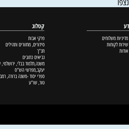
פרטים נוספים
פרטים נוספים
סל
הוסף לסל
קטלוג
ת משלוחים
פרקי אבות
לקוחות
סידורים, מחזורים ותהילים
תנ"ך
נביאים כתובים
משנה,תלמוד בבלי, ירושלמי, עין
יעקב,מפרשי הש"ס
ספרי יסוד -משנה ברורה, רמב"ם,
טור, שו"ע