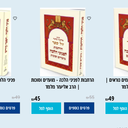
ראים |
הרחבות לפניני הלכה - מועדים וסוכות
פניני הלכה 
| הרב אליעזר מלמד
אלי
49
45
55
49
₪
₪
₪
₪