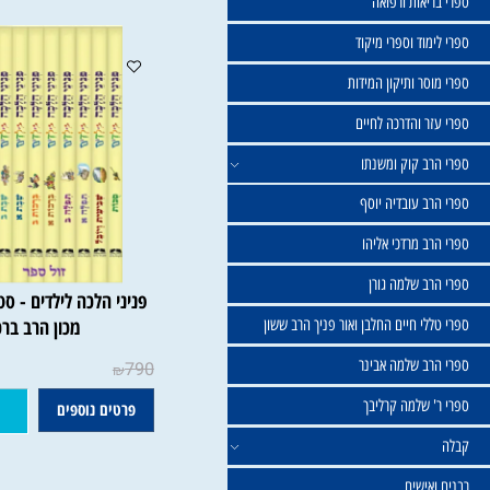
מוצרים משלימים
שול
יאות ורפואה
וד וספרי מיקוד
ר ותיקון המידות
ר והדרכה לחיים
ב קוק ומשנתו
ב עובדיה יוסף
 מרדכי אליהו
ב שלמה גורן
פניני הל
י חיים החלבן ואור פניך הרב ששון
מכון הרב ברכה
ב שלמה אבינר
790
₪
 שלמה קרליבך
פרטים נוספים
הוסף ל