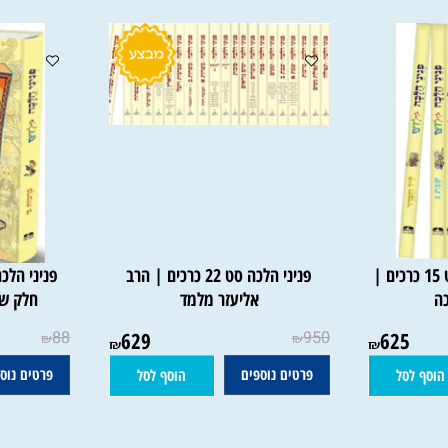
כה לילדים - סט 15 כרכים |
פניני הלכה סט 22 כרכים | הרב
פניני הלכה לי
אליעזר מלמד
חלק שני |
88
629
950
625
₪
₪
₪
₪
פרטים נוספים
פרטים נוספים
סל
הוסף לסל