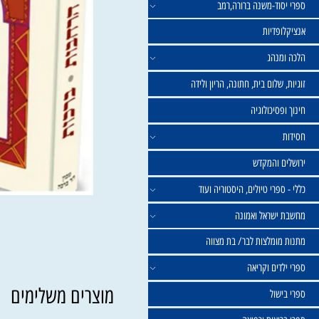
וד-משנה ברורה,רמב
פדיות
נהג
שלום בית, חתונה, הריון ולידה
סיכולוגיה
 והמקדש
פרי טיולים, היסטוריה ועוד
שראל ואמונה
ומלצות לבר/ בת מצווה
ים וקריאה