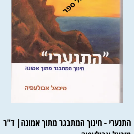
התנערי - חינוך המתבגר מתוך אמונה| ד"ר