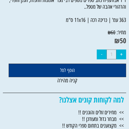
ד"ר אבולעפיה כתב ספרים נוספים רבי מכר אומנות ההכלה, הגנן והפרי,
והרהורי אהבה של מטפל..
363 עמ' | כריכה רכה | 11x16 ס"מ
מחיר:
₪
60
₪
50
הוסף לסל
קניה מהירה
למה לקוחות קונים אצלנו?
>> מחירים זולים והוגנים !!
>> מבחר גדול ומעודכן !!
>> מקצוענים בתחום ספרי הקודש !!