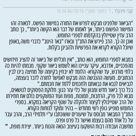
________________________________________________________________
קובי פינקלר ,
ד' בתשרי תשע"ז
06/10/16 16:34
"הביאור שלפנינו מבקש לפרש את התורה במישור הפשט. לכאורה זהו
המישור הפשוט ביותר, אך לאמתו של דבר הוא הקשה ביותר", כך כותב
הרב עדין שטייזלץ בהקדמתו לספרי החומש.
ואכן זה כך. הרב פירש את התנ"ך ובארו "באר היטב" כדברי משה,באופן
שיוכל הקורא לקרוא את הפרשיות ולהבינן בקלות.
במבוא לספרי החומש, הוא כותב, "אין תכליתו של ביאור זה להציג חידושים
מהפכניים, אדרבא, עיקר עניינו הוא לשמש ביאור שקוף. מגמתו להיות כה
בלתי מורגש, עד שהקורא- הלומד לא יבחין בקיומה של מחיצה בינו לבין
הכתובים. מעשה ההנגשה הזה מבקש לאפשר לתורה לדבר בעצמה,
לנביאים לנבא את נבואתם ולחכמים ללמד את חכמתם."
בכל כרך ביאור חדש ומגוון של כלי עזר כגון: חלוקת הפסוקים לנושאים,
מבוא לכל פרק, הרחבות, תמונות, מפות ועוד המשקפים כולם את חתירתו
של הרב שטיינזלץ לקיצור ולהקלה על שטף הקריאה במקרא. בספרי
החומש מופיע גופן רשי מחודש – בהיר ומוקד לנוחות הקורא.
התנ"ך המבואר מבוסס על שיעורים ששוכתבו ע''י תלמידי הרב, והרב עבר
על כל אחד מהם בעצמו ואישר כל פרט ופרט.
. "
מחשבה ועבודה רבות הושקעו בעיצוב הנאה והנוח ביותר. יצירת מופת