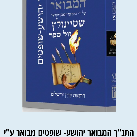
התנ"ך המבואר יהושע- שופטים מבואר ע"י