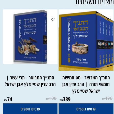
וצרים משלימים
התנ"ך המבואר - סט חמישה
התנ״ך המבואר - תרי עשר |
חומשי תורה | הרב עדין אבן
הרב עדין שטיינזלץ אבן ישראל
ישראל שטיינזלץ
74
108
389
490
₪
₪
₪
₪
פרטים נוספים
פרטים נוספים