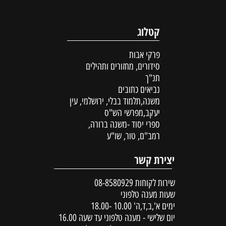
קטלוג
פרקי אבות
סידורים, מחזורים ותהילים
תנ"ך
נביאים כתובים
משנה,תלמוד בבלי, ירושלמי, עין
יעקב,מפרשי הש"ס
ספרי יסוד -משנה ברורה,
רמב"ם, טור, שו"ע
יצירת קשר
שירות לקוחות
08-8580929
שעות מענה טלפוני
ימים א',ב,ד,ה' 10.00 -18.00
יום שלישי - מענה טלפוני עד שעה 16.00