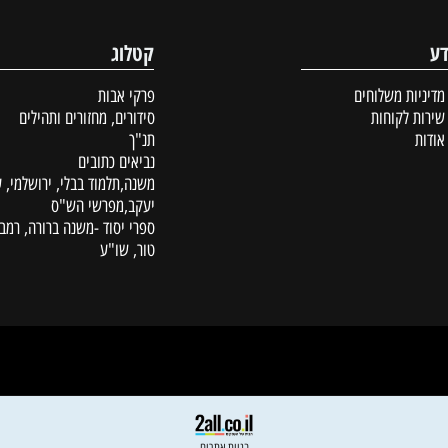
קטלוג
ת משלוחים
פרקי אבות
לקוחות
סידורים, מחזורים ותהילים
תנ"ך
נביאים כתובים
משנה,תלמוד בבלי, ירושלמי, עין
יעקב,מפרשי הש"ס
ספרי יסוד -משנה ברורה, רמב"ם,
טור, שו"ע