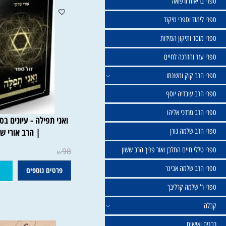
שול
יאות ורפואה
וד וספרי מיקוד
ר ותיקון המידות
ר והדרכה לחיים
ב קוק ומשנתו
ב עובדיה יוסף
 מרדכי אליהו
ואני תפילה - עיונים בסידור 
ב שלמה גורן
| הרב אורי שרקי
י חיים החלבן ואור פניך הרב ששון
98
₪
ב שלמה אבינר
פרטים נוספים
הוסף ל
 שלמה קרליבך