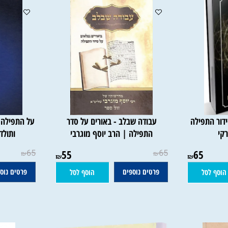
התפילה
עבודה שבלב - באורים על סדר
על התפילה - ע
התפילה | הרב יוסף מוגרבי
ותולדותי
65
55
65
65
₪
₪
₪
₪
פרטים נוספים
פרטים נוספים
סל
הוסף לסל