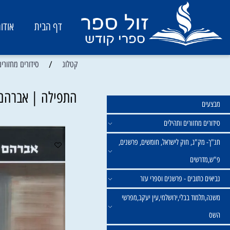
דף הבית
אודות
/
קטלוג
סידורים מחזורים ותהיל
התפילה | אברהם יה
מחזורים ותהילים
ק"ג, חוק לישראל, חומשים, פרשנים,
רשים
תובים - פרשנים וספרי עזר
מוד בבלי,ירושלמי,עין יעקב,מפרשי