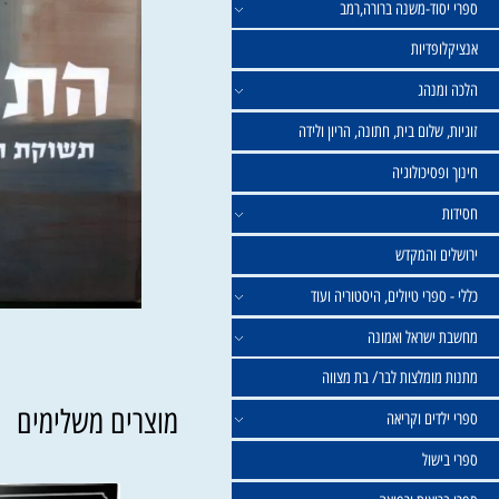
וד-משנה ברורה,רמב
פדיות
נהג
שלום בית, חתונה, הריון ולידה
סיכולוגיה
 והמקדש
פרי טיולים, היסטוריה ועוד
שראל ואמונה
ומלצות לבר/ בת מצווה
מוצרים משלימים
ים וקריאה