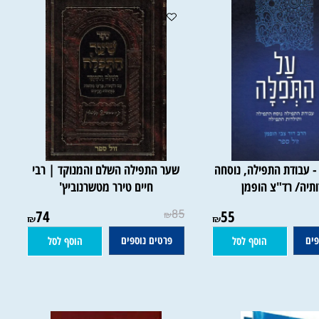
בודת התפילה, נוסחה
שער התפילה השלם והמנוקד | רבי
ה/ רד"צ הופמן
חיים טירר מטשרנוביץ'
74
85
55
₪
₪
₪
פרטים נוספים
הוסף לסל
הוסף לסל