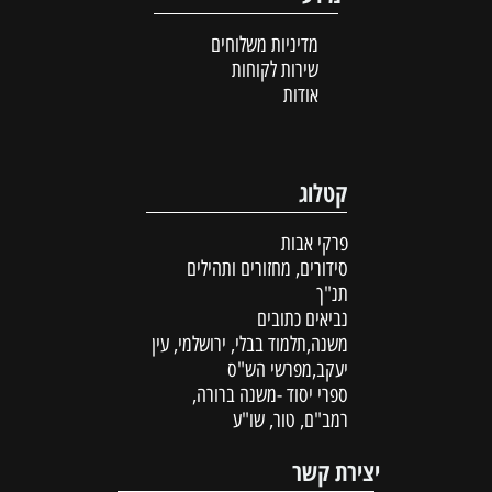
מדיניות משלוחים
שירות לקוחות
אודות
קטלוג
פרקי אבות
סידורים, מחזורים ותהילים
תנ"ך
נביאים כתובים
משנה,תלמוד בבלי, ירושלמי, עין
יעקב,מפרשי הש"ס
ספרי יסוד -משנה ברורה,
רמב"ם, טור, שו"ע
יצירת קשר