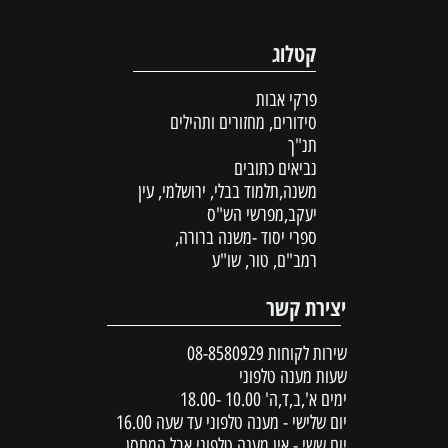
קטלוג
פרקי אבות
סידורים, מחזורים ותהילים
תנ"ך
נביאים כתובים
משנה,תלמוד בבלי, ירושלמי, עין
יעקב,מפרשי הש"ס
ספרי יסוד -משנה ברורה,
רמב"ם, טור, שו"ע
יצירת קשר
שירות לקוחות
08-8580929
שעות מענה טלפוני
ימים א',ב,ד,ה' 10.00 -18.00
יום שלישי - מענה טלפוני עד שעה 16.00
יום ששי - אין מענה טלפוני אבל המחסן