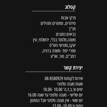
קטלוג
פרקי אבות
סידורים, מחזורים ותהילים
תנ"ך
נביאים כתובים
משנה,תלמוד בבלי, ירושלמי, עין
יעקב,מפרשי הש"ס
ספרי יסוד -משנה ברורה,
רמב"ם, טור, שו"ע
יצירת קשר
שירות לקוחות
08-8580929
שעות מענה טלפוני
ימים א',ב,ד,ה' 10.00 -18.00
יום שלישי - מענה טלפוני עד שעה 16.00
יום ששי - אין מענה טלפוני אבל המחסן
פתוח מ 10.00- 13.00