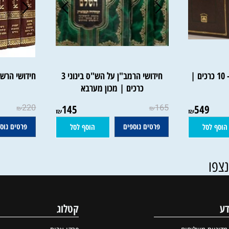
ב"ן המבואר - 10 כרכים |
חידושי הרמב"ן על הש"ס בינוני 3
כרכים | מכון מערבא
מכ
220
145
165
549
₪
₪
₪
₪
פרטים נוספים
פרטים נוספים
סל
הוסף לסל