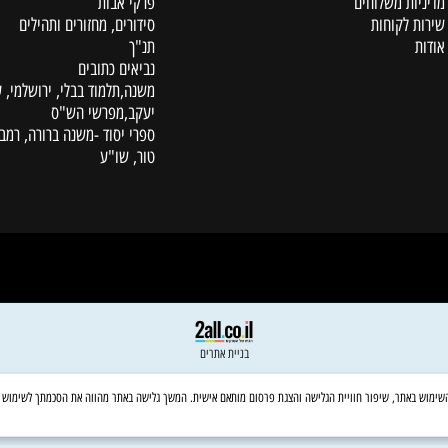
קטלוג
ת משלוחים
פרקי אבות
לקוחות
סידורים, מחזורים ותהילים
תנ"ך
נביאים כתובים
משנה,תלמוד בבלי, ירושלמי, עין
יעקב,מפרשי הש"ס
ספרי יסוד -משנה ברורה, רמב"ם,
טור, שו"ע