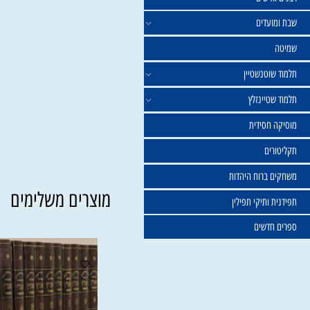
ישים
עדים
וטנשטיין
טיינזלץ
חסידית
ים
ברוח היהדות
מוצרים משלימים
ותיקי תפילין
דשים