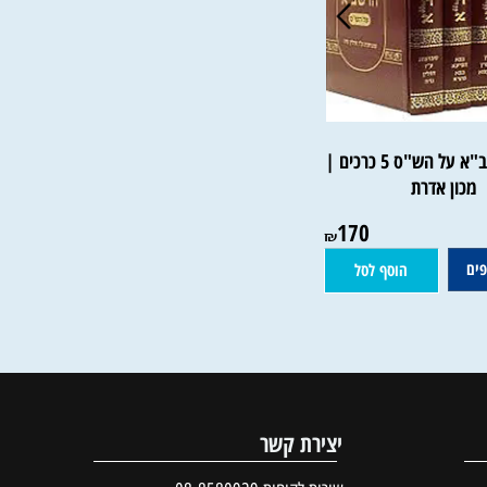
חידושי הרשב"א על הש"ס 5 כרכים |
ון אדרת
170
₪
הוסף לסל