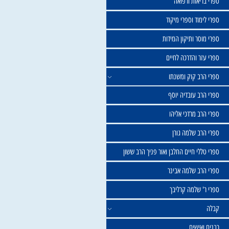
שול
יאות ורפואה
וד וספרי מיקוד
ר ותיקון המידות
ר והדרכה לחיים
ב קוק ומשנתו
ב עובדיה יוסף
 מרדכי אליהו
ב שלמה גורן
י חיים החלבן ואור פניך הרב ששון
ב שלמה אבינר
 שלמה קרליבך