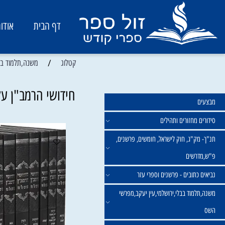
דף הבית
אודות
/
קטלוג
משנה,תלמוד בבלי,ירו
חידושי הרמב"ן על הש"ס 9 כרכים | מהדור
מחזורים ותהילים
ק"ג, חוק לישראל, חומשים, פרשנים,
רשים
תובים - פרשנים וספרי עזר
מוד בבלי,ירושלמי,עין יעקב,מפרשי