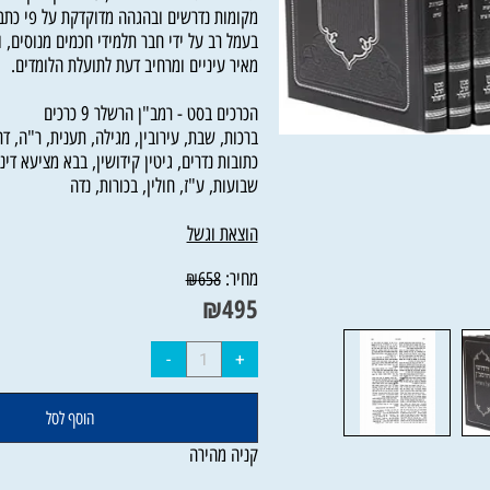
תלמידיו הגדולים של רבינו, כרבינו קרשקש והרא
מקומות נדרשים ובהגהה מדוקדקת על פי כתבי י
בעמל רב על ידי חבר תלמידי חכמים מנוסים, והי
מאיר עיניים ומרחיב דעת לתועלת הלומדים.
הכרכים בסט - רמב"ן הרשלר 9 כרכים
ברכות, שבת, עירובין, מגילה, תענית, ר"ה, דרשו
כתובות נדרים, גיטין קידושין, בבא מציעא דינא ד
שבועות, ע"ז, חולין, בכורות, נדה
הוצאת וגשל
מחיר:
₪
658
₪
495
הוסף לסל