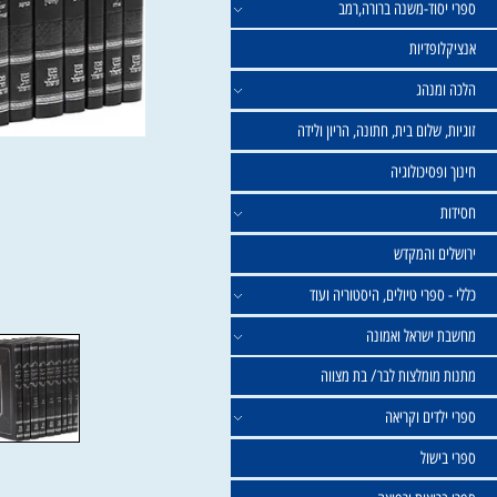
וד-משנה ברורה,רמב
פדיות
נהג
שלום בית, חתונה, הריון ולידה
סיכולוגיה
 והמקדש
פרי טיולים, היסטוריה ועוד
שראל ואמונה
ומלצות לבר/ בת מצווה
ים וקריאה