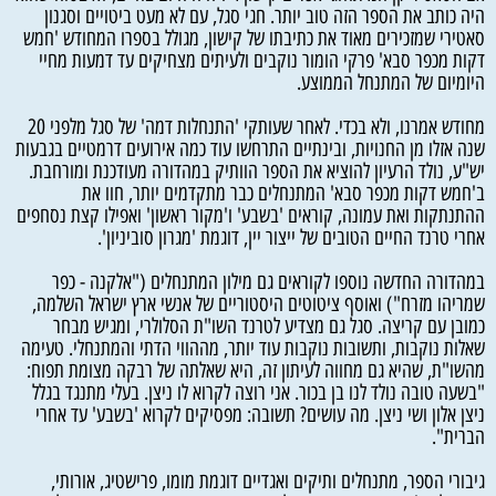
היה כותב את הספר הזה טוב יותר. חגי סגל, עם לא מעט ביטויים וסגנון
סאטירי שמזכירים מאוד את כתיבתו של קישון, מגולל בספרו המחודש 'חמש
דקות מכפר סבא' פרקי הומור נוקבים ולעיתים מצחיקים עד דמעות מחיי
היומיום של המתנחל הממוצע.
מחודש אמרנו, ולא בכדי. לאחר שעותקי 'התנחלות דמה' של סגל מלפני 20
שנה אזלו מן החנויות, ובינתיים התרחשו עוד כמה אירועים דרמטיים בגבעות
יש"ע, נולד הרעיון להוציא את הספר הוותיק במהדורה מעודכנת ומורחבת.
ב'חמש דקות מכפר סבא' המתנחלים כבר מתקדמים יותר, חוו את
ההתנתקות ואת עמונה, קוראים 'בשבע' ו'מקור ראשון' ואפילו קצת נסחפים
אחרי טרנד החיים הטובים של ייצור יין, דוגמת 'מגרון סוביניון'.
במהדורה החדשה נוספו לקוראים גם מילון המתנחלים ("אלקנה - כפר
שמריהו מזרח") ואוסף ציטוטים היסטוריים של אנשי ארץ ישראל השלמה,
כמובן עם קריצה. סגל גם מצדיע לטרנד השו"ת הסלולרי, ומגיש מבחר
שאלות נוקבות, ותשובות נוקבות עוד יותר, מההווי הדתי והמתנחלי. טעימה
מהשו"ת, שהיא גם מחווה לעיתון זה, היא שאלתה של רבקה מצומת תפוח:
"בשעה טובה נולד לנו בן בכור. אני רוצה לקרוא לו ניצן. בעלי מתנגד בגלל
ניצן אלון ושי ניצן. מה עושים? תשובה: מפסיקים לקרוא 'בשבע' עד אחרי
הברית".
גיבורי הספר, מתנחלים ותיקים ואגדיים דוגמת מומו, פרישטיג, אורותי,