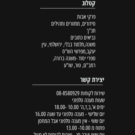
קטלוג
פרקי אבות
סידורים, מחזורים ותהילים
תנ"ך
נביאים כתובים
משנה,תלמוד בבלי, ירושלמי, עין
יעקב,מפרשי הש"ס
ספרי יסוד -משנה ברורה,
רמב"ם, טור, שו"ע
יצירת קשר
שירות לקוחות
08-8580929
שעות מענה טלפוני
ימים א',ב,ד,ה' 10.00 -18.00
יום שלישי - מענה טלפוני עד שעה 16.00
יום ששי - אין מענה טלפוני אבל המחסן
פתוח מ 10.00- 13.00
יום ששי וערב חג - שירות לקוחות לא פעיל.