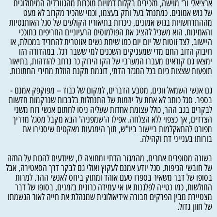
ארציאלי ור' מוישה, מזכירים בקלות דמויות מוכרות מהגוורדיה המיתולוגית
של גוש אמונים. כמתנחל בעל ותק בעצמו, וכמי שהכיר מקרוב לא מעט
מההתרחשויות בגוש אמונים, ניכרות בתיאוריו הקולעים של סגל האותנטיות
והאמינות. הוא משכיל להציג את הפולמוסים הרעיוניים החריפים בתוככי
היישוב, לצד זוטות של יום יום כמו שיחת נשים אזוטרית להחריד במכולת, או
חיבוק הדוב החם מדי שמעניקים השכנים למי ששבר רגל. במהדורה הזו
ימצאו גם קוראים מעברו המערבי של הקו הירוק כר נרחב להזדהות, בתיאור
תופעות שצצות כיום בכל המגזר הדתי, דוגמת תקנת הוזלת מחירי החתונות.
גם אנשי השמאל זוכים, מטבע הדברים, למקום של כבוד – מפוקפק אמנם -
בספר. סגל כותב לא אחת על יוזמות של התנחלות בלבבות שנרקמות חדשות
לבקרים בגב ההר, כולל עצומת אחדות שעליה ניסו לחתום אנשי רוח משני
הצדדים, אך כצפוי ללא הצלחה. אפילו ה'שמפניה' הבא מקבל מסגל מדריך
מפורט להתאקלמות ביישוב ביו"ש, תוך הימנעות מאקטים שיסגירו את
בורותו בענייני דת וקהילה.
בשונה מסופרים אחרים, מהמגזר הדתי ומחוצה לו, שיודעים להכות על החזה
של חובשי הכיפות, סגל יודע אמנם לעקוץ ואולי גם לבקר דרך הסאטירה, אבל
בסופו של דבר משאיר בספרו טעם אוהד ומתוק ביחס לאנשי ההר. למרות
החולשות, כמו נטייה לפלגנות או אי עמידה כרונית בזמנים, בסופו של דבר
מצטיירת מבין הפרקים חבורה אידיאולוגית שמנהלת את חייה לאור הגשמתו
של חזון גדול.