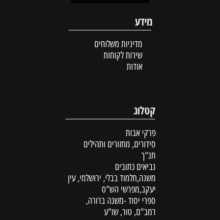
מידע
מדיניות משלוחים
שירות לקוחות
אודות
קטלוג
פרקי אבות
סידורים, מחזורים ותהילים
תנ"ך
נביאים כתובים
משנה,תלמוד בבלי, ירושלמי, עין
יעקב,מפרשי הש"ס
ספרי יסוד -משנה ברורה,
רמב"ם, טור, שו"ע