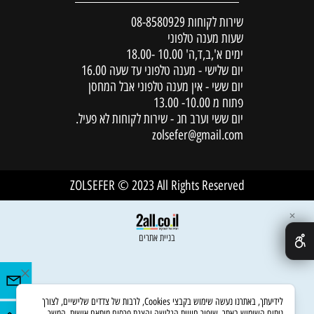
שירות לקוחות
08-8580929
שעות מענה טלפוני
ימים א',ב,ד,ה' 10.00 -18.00
יום שלישי - מענה טלפוני עד שעה 16.00
יום ששי - אין מענה טלפוני אבל המחסן
פתוח מ 10.00- 13.00
יום ששי וערב חג - שירות לקוחות לא פעיל.
zolsefer@gmail.com
ZOLSEFER © 2023 All Rights Reserved
✕
בניית אתרים
לידיעתך, באתרנו נעשה שימוש בקבצי Cookies, לרבות של צדדים שלישיים, לצורך
ניתוח השימוש באתר, שיפור חוויית הגלישה והצגת פרסום מותאם אישית. המשך