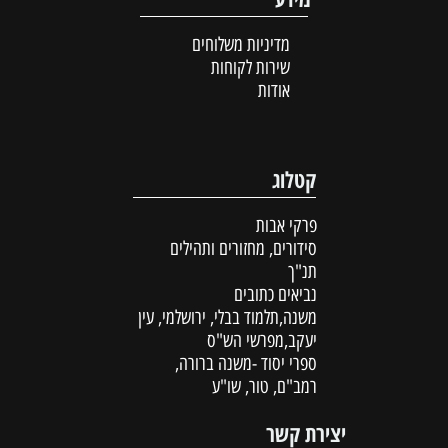
מדיניות משלוחים
שירות לקוחות
אודות
קטלוג
פרקי אבות
סידורים, מחזורים ותהילים
תנ"ך
נביאים כתובים
משנה,תלמוד בבלי, ירושלמי, עין
יעקב,מפרשי הש"ס
ספרי יסוד -משנה ברורה,
רמב"ם, טור, שו"ע
יצירת קשר