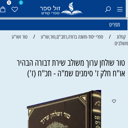
0
0
תפריט
/
/
קטלוג
ספרי יסוד-משנה ברורה,רמב"ם,טור,שו"ע
טור ושו"ע
שולבים
טור שולחן ערוך משולב שירת דבורה הבהיר
או"ח חלק ז' סימנים שמ"ה - תכ"ח (ז')