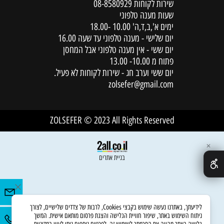
שירות לקוחות
08-8580929
שעות מענה טלפוני
ימים א',ב,ד,ה' 10.00 -18.00
יום שלישי - מענה טלפוני עד שעה 16.00
יום ששי - אין מענה טלפוני אבל המחסן
פתוח מ 10.00- 13.00
יום ששי וערב חג - שירות לקוחות לא פעיל.
zolsefer@gmail.com
ZOLSEFER © 2023 All Rights Reserved
✕
בניית אתרים
לידיעתך, באתרנו נעשה שימוש בקבצי Cookies, לרבות של צדדים שלישיים, לצורך
ניתוח השימוש באתר, שיפור חוויית הגלישה והצגת פרסום מותאם אישית. המשך