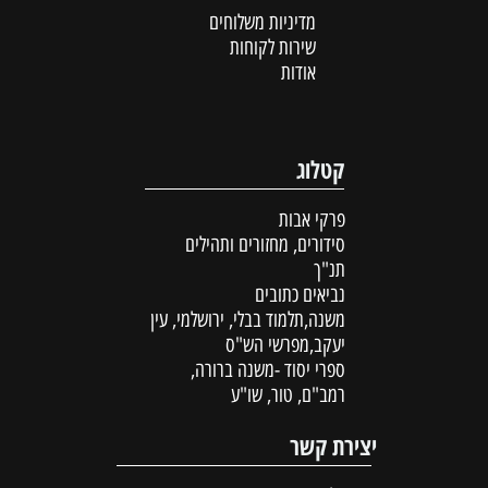
מדיניות משלוחים
שירות לקוחות
אודות
קטלוג
פרקי אבות
סידורים, מחזורים ותהילים
תנ"ך
נביאים כתובים
משנה,תלמוד בבלי, ירושלמי, עין
יעקב,מפרשי הש"ס
ספרי יסוד -משנה ברורה,
רמב"ם, טור, שו"ע
יצירת קשר