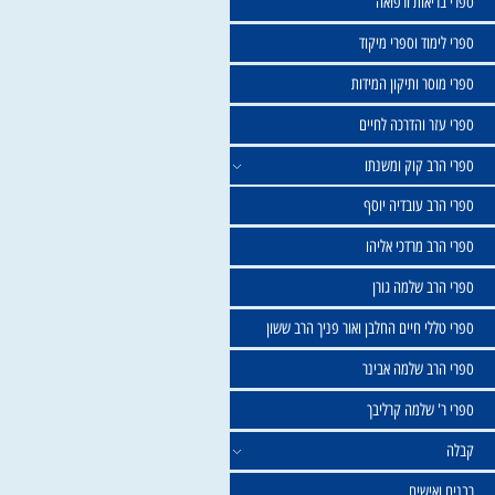
שול
יאות ורפואה
וד וספרי מיקוד
ר ותיקון המידות
ר והדרכה לחיים
ב קוק ומשנתו
ב עובדיה יוסף
 מרדכי אליהו
ב שלמה גורן
י חיים החלבן ואור פניך הרב ששון
ב שלמה אבינר
 שלמה קרליבך