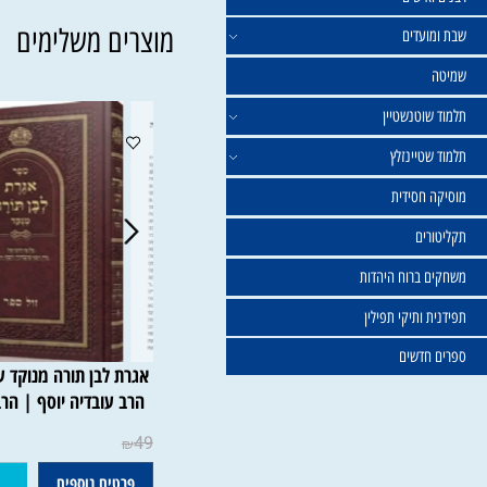
ישים
מוצרים משלימים
עדים
וטנשטיין
טיינזלץ
חסידית
ים
ברוח היהדות
ותיקי תפילין
דשים
אגרת לבן תורה מנוקד עפ"י ד
הרב עובדיה יוסף | הרב יצחק