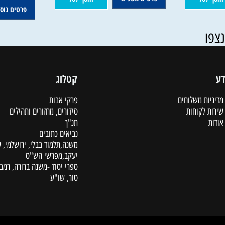
35
65
50
א
₪
₪
₪
119
₪
פרטים נוספים
סל
הוסף לסל
פרטים נוספים
קטלוג
ת משלוחים
פרקי אבות
לקוחות
סידורים, מחזורים ותהילים
תנ"ך
נביאים כתובים
משנה,תלמוד בבלי, ירושלמי, עין
יעקב,מפרשי הש"ס
ספרי יסוד -משנה ברורה, רמב"ם,
טור, שו"ע