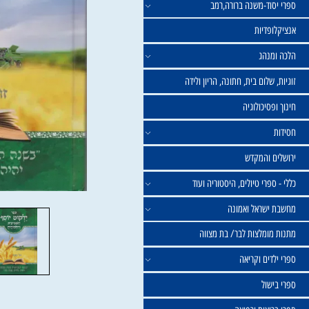
וד-משנה ברורה,רמב
פדיות
נהג
שלום בית, חתונה, הריון ולידה
סיכולוגיה
 והמקדש
פרי טיולים, היסטוריה ועוד
שראל ואמונה
ומלצות לבר/ בת מצווה
ים וקריאה