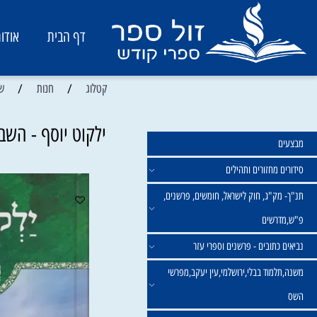
דף הבית
אודות
/
/
קטלוג
חנות
שמיטה
ילקוט יוסף - השביעית
מחזורים ותהילים
ק"ג, חוק לישראל, חומשים, פרשנים,
רשים
תובים - פרשנים וספרי עזר
מוד בבלי,ירושלמי,עין יעקב,מפרשי