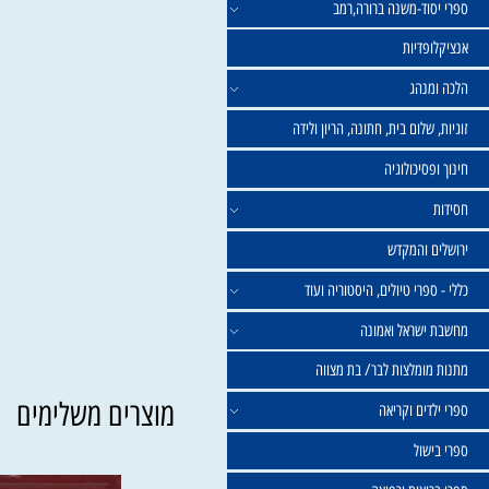
וד-משנה ברורה,רמב
פדיות
נהג
שלום בית, חתונה, הריון ולידה
סיכולוגיה
 והמקדש
פרי טיולים, היסטוריה ועוד
שראל ואמונה
ומלצות לבר/ בת מצווה
מוצרים משלימים
ים וקריאה