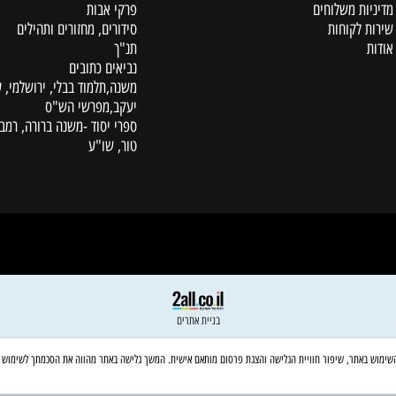
קטלוג
ת משלוחים
פרקי אבות
לקוחות
סידורים, מחזורים ותהילים
תנ"ך
נביאים כתובים
משנה,תלמוד בבלי, ירושלמי, עין
יעקב,מפרשי הש"ס
ספרי יסוד -משנה ברורה, רמב"ם,
טור, שו"ע