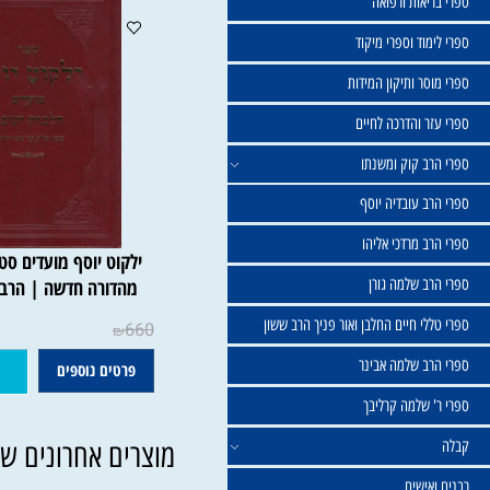
שול
יאות ורפואה
וד וספרי מיקוד
ר ותיקון המידות
ר והדרכה לחיים
ב קוק ומשנתו
ב עובדיה יוסף
 מרדכי אליהו
ילקוט יוסף
ב שלמה גורן
מהדורה חדשה | הרב יצחק 
י חיים החלבן ואור פניך הרב ששון
660
₪
ב שלמה אבינר
פרטים נוספים
הוסף ל
 שלמה קרליבך