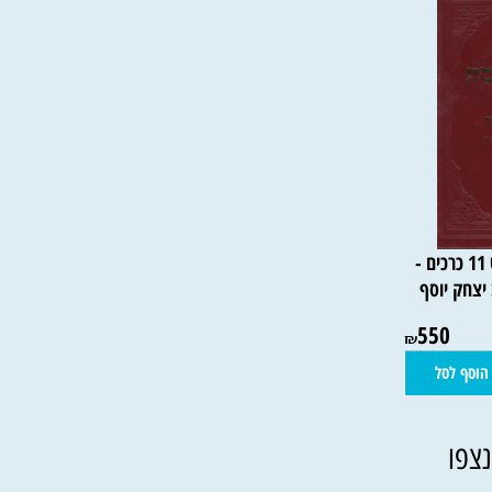
 מועדים סט 11 כרכים -
יוסף
550
₪
סל