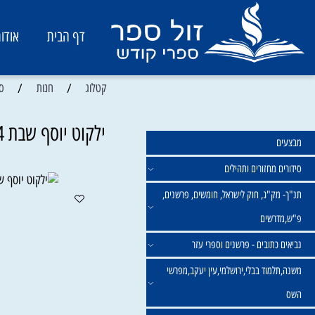
דף הבית
אודות
/
/
קטלוג
חנות
ספרי הרב
ילקוט יוסף שבת 4 כרכים מהדורה חדשה
מחזורים ותהילים
ק"ג, חוק לישראל, חומשים, פרשנים,
רשים
תובים - פרשנים וספרי עזר
מוד בבלי,ירושלמי,עין יעקב,מפרשי