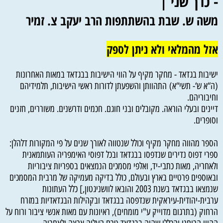
- כרך שני |
משה ש. שבת בהשתתפות הרב יעקב צ. זמיר
אזל מהמלאי ולא ניתן לספק
ישיבות בגדאד - מחקר מקיף על הווי הישיבות בבגדאד במאות האחרונות
(ה“א ש‘- תשי“א) התהוותן והשפעתן לדורות ראשי הישיבות, תלמידיהם
וחיבוריהם.
דיינים ובעלי הוראה. מקובלים ובני חוגם. חכמים ודרשנים. משוררים, חזנים
וסופרים.
הספר מהווה מחקר מקיף וכולל שנטווה לאורך שנים על פי המקורות דלהלן:
ספרי דפוס נדירים שנדפסו בבגדאד ובכל דפוסי האימפריה העותמאנית
ולאחריה, מאות כתבי-יד, ואלפי מסמכים הנמצאים בספריות ציבוריות
ובאוספים פרטיים בארץ ובעולם, כולל בדיקה מעמיקה של מרבית המסמכים
שנמצאו בבגדאד בשנת 2003 והובאו לוושניגטון,] כלל העתונות
ערבית-יהודית-עיראקית שנדפסה בבגדאד ובקהילות הבגדאדיות במזרח
הרחוק (בתרגום מדוייק ע"י מומחים), ראיונות עם מאות אנשי ציבור ורוח על