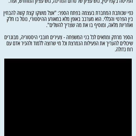
הפליטה בקפריסין, גוש עציון של טרום המדינה, גוש עציון המחודש, ועוד.
כפי שכותבת המחברת בעצמה בפתח הספר: "אצל מושקו קצת קשה להבחין
בין הפרטי והכללי. הוא מערבב באופן מלא במאורע ההיסטורי, נוטל בו חלק
ואחריות מלאה, ומוסיף בו את מה שצריך להשלים".
הספר מרתק ומתאים לכל בני המשפחה - צעירים חובבי היסטוריה, מבוגרים
שיכולים להעריך את הפעילות הנמרצת וכל מי שרוצה ללמוד ולהכיר אדם עם
רוח גדולה.