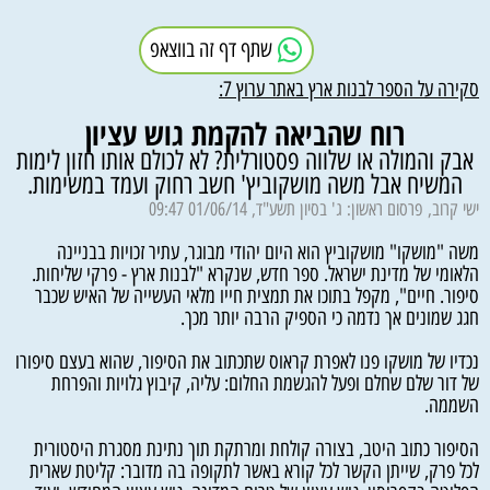
שתף דף זה בווצאפ
סקירה על הספר לבנות ארץ באתר ערוץ 7:
רוח שהביאה להקמת גוש עציון
אבק והמולה או שלווה פסטורלית? לא לכולם אותו חזון לימות
המשיח אבל משה מושקוביץ' חשב רחוק ועמד במשימות.
ישי קרוב, פרסום ראשון: ג' בסיון תשע"ד, 01/06/14 09:47
משה "מושקו" מושקוביץ הוא היום יהודי מבוגר, עתיר זכויות בבניינה
הלאומי של מדינת ישראל. ספר חדש, שנקרא "לבנות ארץ - פרקי שליחות.
סיפור. חיים", מקפל בתוכו את תמצית חייו מלאי העשייה של האיש שכבר
חגג שמונים אך נדמה כי הספיק הרבה יותר מכך.
נכדיו של מושקו פנו לאפרת קראוס שתכתוב את הסיפור, שהוא בעצם סיפורו
של דור שלם שחלם ופעל להגשמת החלום: עליה, קיבוץ גלויות והפרחת
השממה.
הסיפור כתוב היטב, בצורה קולחת ומרתקת תוך נתינת מסגרת היסטורית
לכל פרק, שייתן הקשר לכל קורא באשר לתקופה בה מדובר: קליטת שארית