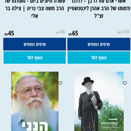
אשרי אדם עוז לו בך - לדרכו
עשרה חיוכים ביום - מעולמו של
דמותו של הרב אהרן ליכטנשטיין
הרב משה צבי נריה | צילה בר
זצ"ל
אלי
45
78
65
118
₪
₪
₪
₪
פרטים נוספים
פרטים נוספים
הוסף לסל
הוסף לסל