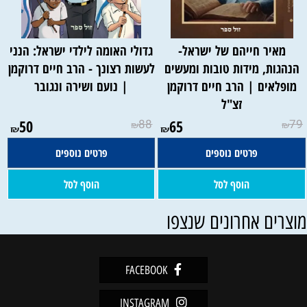
מאיר חייהם של ישראל-
גדולי האומה לילדי ישראל: הנני
הנהגות, מידות טובות ומעשים
לעשות רצונך - הרב חיים דרוקמן
מופלאים | הרב חיים דרוקמן
| נועם ושירה ונגובר
זצ"ל
50
88
65
79
₪
₪
₪
₪
פרטים נוספים
פרטים נוספים
הוסף לסל
הוסף לסל
וצרים אחרונים שנצפו
FACEBOOK
INSTAGRAM