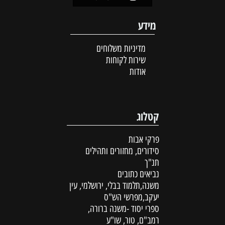
מידע
מדיניות משלוחים
שירות לקוחות
אודות
קטלוג
פרקי אבות
סידורים, מחזורים ותהילים
תנ"ך
נביאים כתובים
משנה,תלמוד בבלי, ירושלמי, עין
יעקב,מפרשי הש"ס
ספרי יסוד -משנה ברורה,
רמב"ם, טור, שו"ע