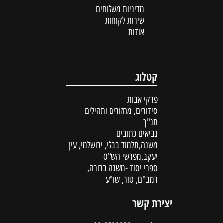
מדיניות משלוחים
שירות לקוחות
אודות
קטלוג
פרקי אבות
סידורים, מחזורים ותהילים
תנ"ך
נביאים כתובים
משנה,תלמוד בבלי, ירושלמי, עין
יעקב,מפרשי הש"ס
ספרי יסוד -משנה ברורה,
רמב"ם, טור, שו"ע
יצירת קשר