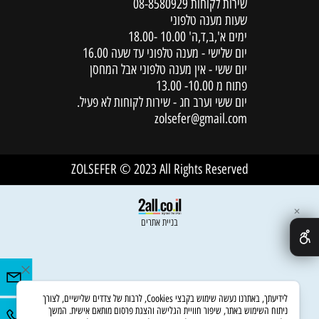
שירות לקוחות
08-8580929
שעות מענה טלפוני
ימים א',ב,ד,ה' 10.00 -18.00
יום שלישי - מענה טלפוני עד שעה 16.00
יום ששי - אין מענה טלפוני אבל המחסן
פתוח מ 10.00- 13.00
יום ששי וערב חג - שירות לקוחות לא פעיל.
zolsefer@gmail.com
ZOLSEFER © 2023 All Rights Reserved
✕
בניית אתרים
לידיעתך, באתרנו נעשה שימוש בקבצי Cookies, לרבות של צדדים שלישיים, לצורך
ניתוח השימוש באתר, שיפור חוויית הגלישה והצגת פרסום מותאם אישית. המשך