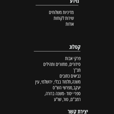
מידע
מדיניות משלוחים
שירות לקוחות
אודות
קטלוג
פרקי אבות
סידורים, מחזורים ותהילים
תנ"ך
נביאים כתובים
משנה,תלמוד בבלי, ירושלמי, עין
יעקב,מפרשי הש"ס
ספרי יסוד -משנה ברורה,
רמב"ם, טור, שו"ע
יצירת קשר