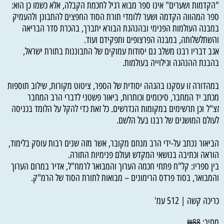
"הקדמות ושערים" אינו ספר מבוא רגיל לחכמת הקבלה, אלא כשמו כן הוא:
ספר המהווה הקדמה ושער ללומדי תורת הסוד החפצים להתבונן ולהעמיק
במבנה העולמות הפנימי ובהנהגת הבורא יתברך, בהכרת סדר הבריאה
והשתלשלותה, במבנה הפרצופים ותפקידם ועוד.
אגב דבריו רבנו משלב גם יסודות עמוקים של התבוננות בתורת ישראל,
בהבנת ההנהגה וגילוייה בעולמות.
במהדורה זו עסקנו בהגהה יסודית של הספר, ציטוט מקורות, שילוב תוספות
מכתב יד המחבר, סיכומים וכותרות, ביאור פשטני לדברי הרב המחבר
זצ"ל וכן תרשימים במקומות הנדרשים. כל זאת כדי להקל על הלומד בכניסה
לעולם המושגים של רבנו בעל הלשם.
הביאור נכתב על-ידי הרב מנחם מקובר, אשר מזה שנים רבות עוסק בלימוד,
הוראה וכתיבה בנושאי המקדש ועולם פנימיות התורה.
בין ספריו: קל"ח פתחי חכמה הערוך והמבואר לרמח"ל, אדיר במרום הערוך
והמבואר, בסוד פרדס הרימונים – מבואות לתורת הסוד של הרמ"ק.
כריכה קשה | 512 עמ'
מחיר:
₪
88