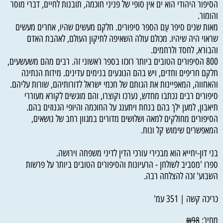
הסיפור היהודי הוא ים אין סופי של פניני חוכמה, תובנות לחיים, דברי מוסר
והומור.
מאות שנים סיפר עַם הספר סיפורים. חלקם מעשים שהיו, אחרים מעשים
שראוי היה שיהיו. מכולם עולה השאיפה לתיקון העולם, לאהבת האדם
והבורא, לחסד ולרחמים.
800 הסיפורים הטובים ביותר רוכזו בספר ראשוני זה. רבים מהם משעשעים,
חלקם חריפים וחדים, ויש בהם הנוגעים בנימים עדינים. מידות הנתינה
והאחווה, המאפיינות את הגותם של חכמי ישראל לדורותיהם, שורות עליהם.
סיפורים רבים נכתבו מחדש, נערכו וקוצרו, והם מוגשים לקורא מעוררי
תיאבון, למען ילך בהם בנחת ויתענג על החוכמה והיופי הגנוזים בהם.
הסיפורים מחולקים למאה ושלושים מדורים במגוון רחב של נושאים,
המאפשרים שימוש קל ונוח.
בני דון-יחייא הוא מבכירי עורכי הדין לדיני משפחה וירושה.
ספרו 'מסביב לשולחן - הרעיונות והסיפורים הטובים ביותר על פרשות
השבוע' זכה להצלחה רבה.
כריכה קשה | 351 עמ'
מחיר:
₪
98