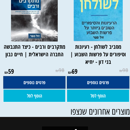
מסביב לשולחן - רעיונות
מתקרבים ורבים - כיצד התגבשה
וסיפורים על פרשות השבוע |
החברה הישראלית | חיים נבון
בני דון - יחיא
59
98
69
98
₪
₪
₪
₪
פרטים נוספים
פרטים נוספים
הוסף לסל
הוסף לסל
וצרים אחרונים שנצפו