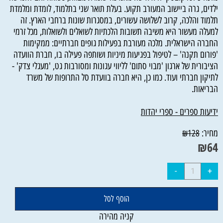
ילדים, גרה ביישוב המעורב תקוע. בעלת תואר שני בתלמוד, לומדת ומלמדת
תלמוד והלכה, קרוב לשלושה עשורים, במסגרות שונות ברחבי הארץ. זה
למעלה מעשור היא משיבה תשובות הלכתיות לשואלים ולשואלות, מכל זרמי
החברה הישראלית. מלכה מעורבת בפעילות גופים חברתיים: ממקימות
'פורום תקנה' – לטיפול בפגיעות מיניות ושותפה פעילה בו, חברת הוועדה
הציבורית של ארגון 'מבוי סתום' לליווי עגונות ומסורבות גט, 'מעגלי צדק' -
לתיקון חברתי ועוד. כמו כן, היא חברה בוועדת סל התרופות של משרד
הבריאות.
ידיעות ספרים - ספרי יהדות
מחיר:
₪
128
₪
64
הוסף לסל
קניה מהירה