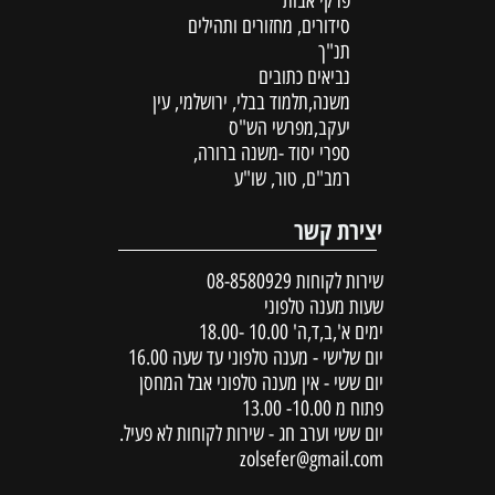
פרקי אבות
סידורים, מחזורים ותהילים
תנ"ך
נביאים כתובים
משנה,תלמוד בבלי, ירושלמי, עין
יעקב,מפרשי הש"ס
ספרי יסוד -משנה ברורה,
רמב"ם, טור, שו"ע
יצירת קשר
שירות לקוחות
08-8580929
שעות מענה טלפוני
ימים א',ב,ד,ה' 10.00 -18.00
יום שלישי - מענה טלפוני עד שעה 16.00
יום ששי - אין מענה טלפוני אבל המחסן
פתוח מ 10.00- 13.00
יום ששי וערב חג - שירות לקוחות לא פעיל.
zolsefer@gmail.com