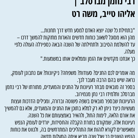
רבי נחמן מברסלב |
אליהו טייב, משה רט
"בתחילת כל שנה יוצא האדם למסע חדש דרך תחנות...
מהן הוא מסוגל לשאוב כוחות חדשים והארות מחזקות להמשך דרכו –
עד להשלמת הסיבוב ולתחילתה של השנה הבאה כספירלה העולה כלפי
מעלה.
כך אנחנו מקדשים את הזמן וממלאים אותו במשמעות."
מה אומרים לכם החגים? סעודות? משפחה? ניקיונות? אם נתבונן לעומק,
נראה שיש בהם הרבה מעבר לכך.
בספר זה מובאים מבחר רעיונות על החגים והמועדים, מתורתו של רבי נחמן
מברסלב ותלמידו רבי נתן מנמירוב.
הרעיונות שבספר מובאים בשפה פשוטה וברורה, ומכילים הדרכות ועצות
מעשיות כיצד ניתן לא רק למלא בתוכן את החגים והמועדים, אלא גם להמשיך
את אורם הלאה, לימות החול, ולהאיר באמצעותם את כל השנה.
רעיונות אלה, שמקורם בתורת הקבלה והחסידות, יורדים לעומק הנפש
ומאפשרים לקורא לזהות את התהליכים המתרחשים בה, ולנווט את כוחות
הנפש השונים כך שכל שנה תביא איתה התעלות חדשה.