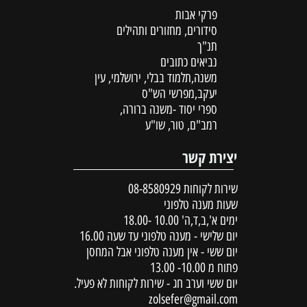
פרקי אבות
סידורים, מחזורים ותהילים
תנ"ך
נביאים כתובים
משנה,תלמוד בבלי, ירושלמי, עין
יעקב,מפרשי הש"ס
ספרי יסוד -משנה ברורה,
רמב"ם, טור, שו"ע
יצירת קשר
שירות לקוחות
08-8580929
שעות מענה טלפוני
ימים א',ב,ד,ה' 10.00 -18.00
יום שלישי - מענה טלפוני עד שעה 16.00
יום ששי - אין מענה טלפוני אבל המחסן
פתוח מ 10.00- 13.00
יום ששי וערב חג - שירות לקוחות לא פעיל.
zolsefer@gmail.com